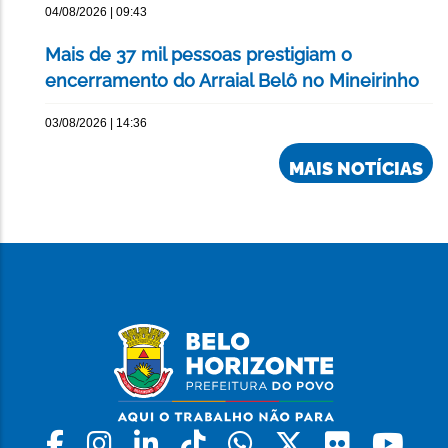
04/08/2026 | 09:43
Mais de 37 mil pessoas prestigiam o
encerramento do Arraial Belô no Mineirinho
03/08/2026 | 14:36
MAIS NOTÍCIAS
Facebook
Instagram
Linkedin
Tiktok
Whatsapp
X
Flickr
Yo