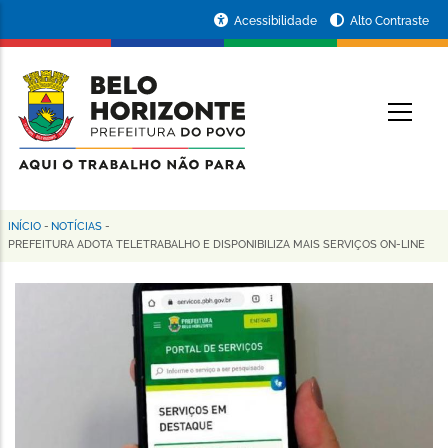
Pular
Portal
Acessibilidade
Alto Contraste
para
da
o
conteúdo
Prefeitura
O
principal
de
Belo
Horizonte
INÍCIO
-
NOTÍCIAS
-
Trilha
PREFEITURA ADOTA TELETRABALHO E DISPONIBILIZA MAIS SERVIÇOS ON-LINE
de
navegação