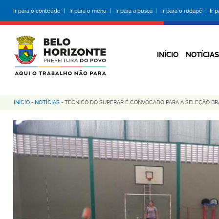
Pular
Ir para o conteúdo |
Ir para o menu |
Ir para a busca |
Ir para o rodapé |
Ir 
para
o
conteúdo
principal
INÍCIO
NOTÍCIAS
INÍCIO
-
NOTÍCIAS
-
TÉCNICO DO SUPERAR É CONVOCADO PARA A SELEÇÃO BRA
Trilha
de
navegação