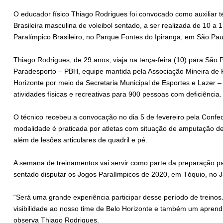
O educador físico Thiago Rodrigues foi convocado como auxiliar
Brasileira masculina de voleibol sentado, a ser realizada de 10 a
Paralímpico Brasileiro, no Parque Fontes do Ipiranga, em São Pa
Thiago Rodrigues, de 29 anos, viaja na terça-feira (10) para São
Paradesporto – PBH, equipe mantida pela Associação Mineira de P
Horizonte por meio da Secretaria Municipal de Esportes e Lazer
atividades físicas e recreativas para 900 pessoas com deficiência.
O técnico recebeu a convocação no dia 5 de fevereiro pela Confede
modalidade é praticada por atletas com situação de amputação de 
além de lesões articulares de quadril e pé.
A semana de treinamentos vai servir como parte da preparação par
sentado disputar os Jogos Paralímpicos de 2020, em Tóquio, no 
“Será uma grande experiência participar desse período de treinos. 
visibilidade ao nosso time de Belo Horizonte e também um aprendi
observa Thiago Rodrigues.