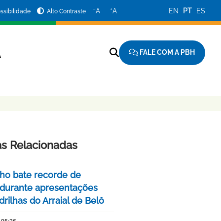
−
+
A
A
EN
PT
ES
ssibilidade
Alto Contraste
FALE COM A PBH
A
as Relacionadas
nho bate recorde de
 durante apresentações
rilhas do Arraial de Belô