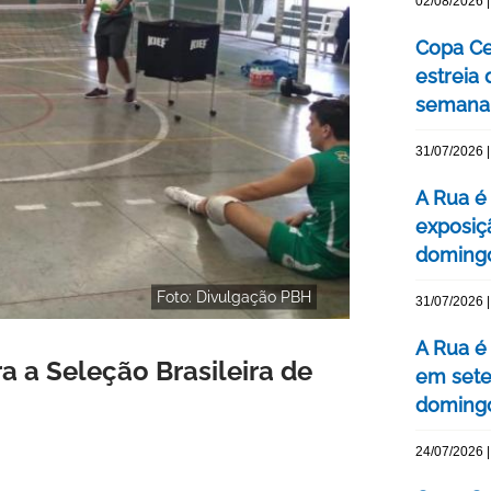
02/08/2026 |
Copa Ce
estreia
semana
31/07/2026 |
A Rua é 
exposiç
domingo
Foto: Divulgação PBH
31/07/2026 |
A Rua é
 a Seleção Brasileira de
em sete
domingo
24/07/2026 |