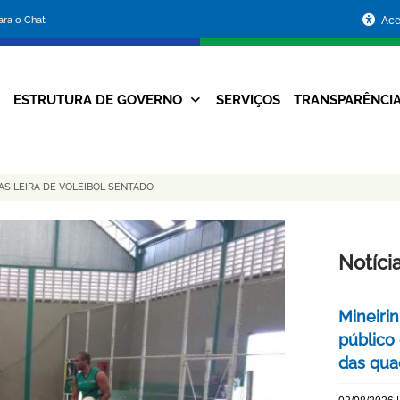
Portal
para o Chat
Ace
da
Prefeitura
ESTRUTURA DE GOVERNO
SERVIÇOS
TRANSPARÊNCI
Navegação
de
Principal
Belo
SILEIRA DE VOLEIBOL SENTADO
Horizonte
Notíci
Mineiri
público
das quad