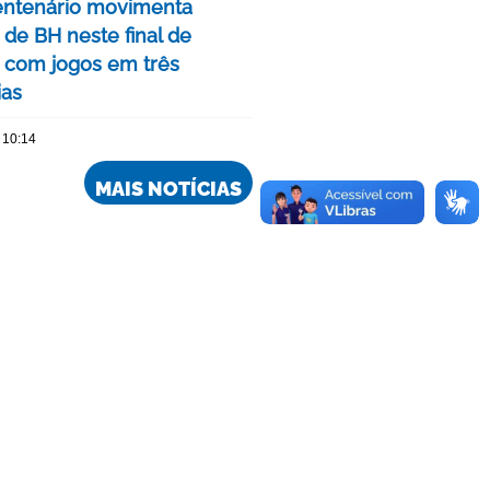
ntenário movimenta
de BH neste final de
com jogos em três
ias
 10:14
MAIS NOTÍCIAS