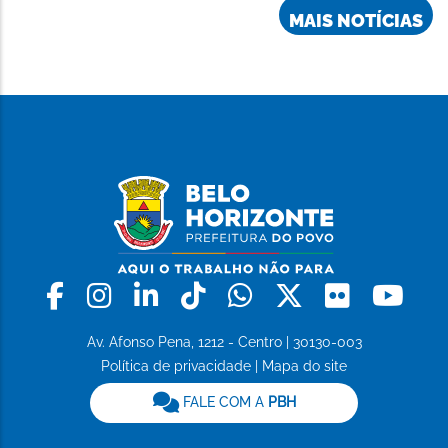
MAIS NOTÍCIAS
Facebook
Instagram
Linkedin
Tiktok
Whatsapp
X
Flickr
Yo
Av. Afonso Pena, 1212 - Centro | 30130-003
Política de privacidade
|
Mapa do site
FALE COM A
PBH