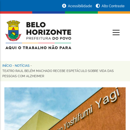
Pular
Portal
Acessibilidade
Alto Contraste
para
da
o
conteúdo
Prefeitura
O
principal
de
Belo
Horizonte
INÍCIO
-
NOTÍCIAS
-
Trilha
TEATRO RAUL BELÉM MACHADO RECEBE ESPETÁCULO SOBRE VIDA DAS
PESSOAS COM ALZHEIMER
de
navegação