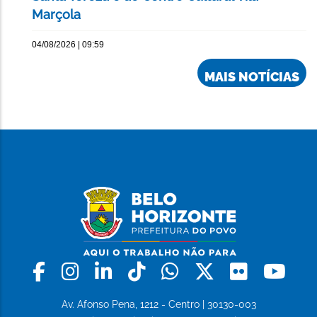
Marçola
04/08/2026 | 09:59
MAIS NOTÍCIAS
Facebook
Instagram
Linkedin
Tiktok
Whatsapp
X
Flickr
Yo
Av. Afonso Pena, 1212 - Centro | 30130-003