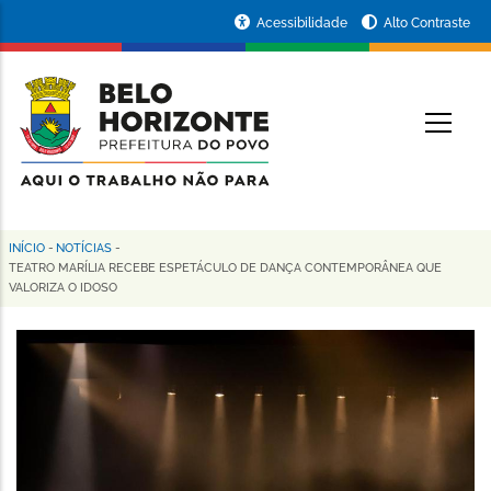
Pular
Portal
Acessibilidade
Alto Contraste
para
da
o
conteúdo
Prefeitura
O
principal
de
Belo
Horizonte
INÍCIO
-
NOTÍCIAS
-
Trilha
TEATRO MARÍLIA RECEBE ESPETÁCULO DE DANÇA CONTEMPORÂNEA QUE
VALORIZA O IDOSO
de
navegação