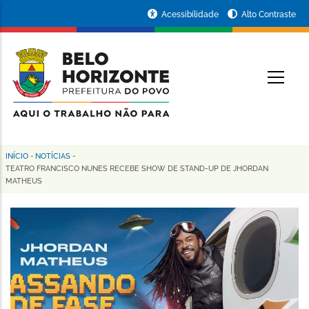
Pular
Portal
Acessibilidade
Alto Contraste
para
da
o
conteúdo
Prefeitura
O
principal
de
Belo
Horizonte
INÍCIO
-
NOTÍCIAS
-
Trilha
TEATRO FRANCISCO NUNES RECEBE SHOW DE STAND-UP DE JHORDAN
MATHEUS
de
navegação