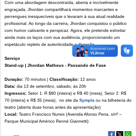
Com uma abordagem descontraída, aberta e incrivelmente
engraçada, Jhordan compartilhará momentos marcantes e
perrengues inesquecíveis que o levaram à sua atual realidade
profissional. Ao longo da carreira, Jhordan conquistou o público
com humor cativante e perspicaz. Agora, ele pretende estreitar
ainda mais os laços com sua audiência, proporcionando um
espetáculo repleto de autenticidade e diversão.
Serviço
Stand-up | Jhordan Matheus - Passando de Fase
Duração:
70 minutos |
Classificação:
12 anos
Data:
dia 13 de setembro, sábado, às 20h
Ingressos:
Setor 1: R $80 (inteira) e R$ 40 (meia); Setor 2: R$
70 (inteira) e R$ 35 (meia), no site da
Sympla
ou na bilheteria do
teatro (aberta duas horas antes da apresentação)
Local:
Teatro Francisco Nunes (Avenida Afonso Pena, s/nº –
Parque Municipal Américo Renné Giannetti)