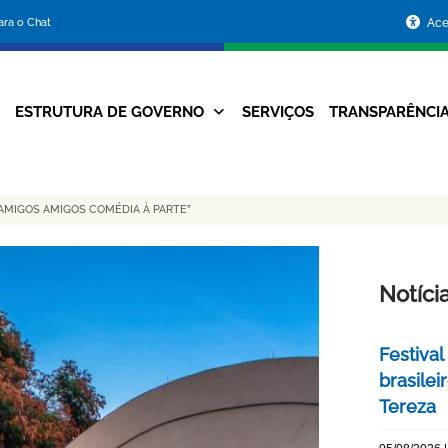
Portal
para o Chat
Ace
da
Prefeitura
ESTRUTURA DE GOVERNO
SERVIÇOS
TRANSPARÊNCI
Navegação
de
Principal
Belo
AMIGOS AMIGOS COMÉDIA À PARTE”
Horizonte
Notíci
Festival
brasile
Tereza