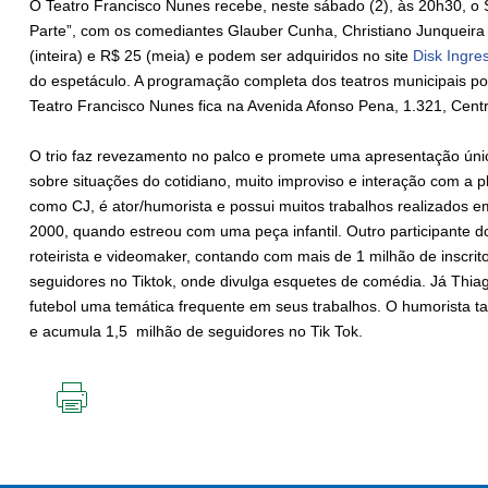
O Teatro Francisco Nunes recebe, neste sábado (2), às 20h30,
Parte”, com os comediantes Glauber Cunha, Christiano Junqueira
(inteira) e R$ 25 (meia) e podem ser adquiridos no site
Disk Ingre
do espetáculo. A programação completa dos teatros municipais p
Teatro Francisco Nunes fica na Avenida Afonso Pena, 1.321, Centr
O trio faz revezamento no palco e promete uma apresentação únic
sobre situações do cotidiano, muito improviso e interação com a 
como CJ, é ator/humorista e possui muitos trabalhos realizados e
2000, quando estreou com uma peça infantil. Outro participante d
roteirista e videomaker, contando com mais de 1 milhão de inscri
seguidores no Tiktok, onde divulga esquetes de comédia. Já Thia
futebol uma temática frequente em seus trabalhos. O humorista 
e acumula 1,5 milhão de seguidores no Tik Tok.
IMPRIMIR
ESTA
PÁGINA