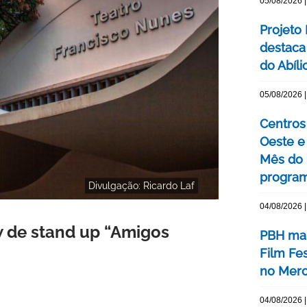
05/08/2026 |
Projeto
destaca 
do Abíli
05/08/2026 |
Centros 
Oeste 
Mês do 
program
Divulgação: Ricardo Laf
04/08/2026 |
 de stand up “Amigos
PBH mar
Film Fe
no Merc
04/08/2026 |