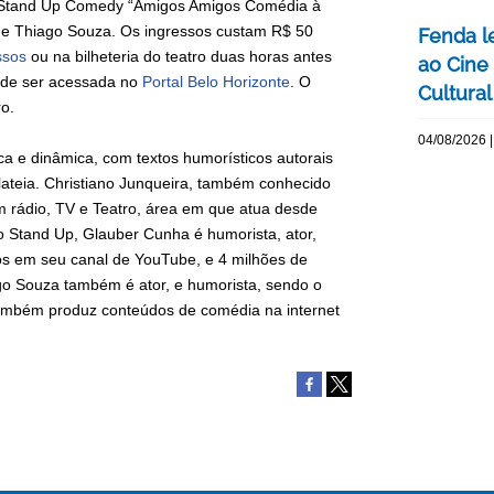
 o Stand Up Comedy “Amigos Amigos Comédia à
 e Thiago Souza. Os ingressos custam R$ 50
Fenda l
ssos
ou na bilheteria do teatro duas horas antes
ao Cine
ode ser acessada no
Portal Belo Horizonte
. O
Cultural
o.
04/08/2026 |
a e dinâmica, com textos humorísticos autorais
plateia. Christiano Junqueira, também conhecido
m rádio, TV e Teatro, área em que atua desde
o Stand Up, Glauber Cunha é humorista, ator,
tos em seu canal de YouTube, e 4 milhões de
go Souza também é ator, e humorista, sendo o
também produz conteúdos de comédia na internet