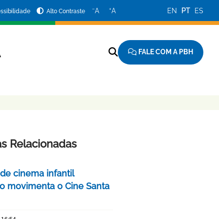
−
+
A
A
EN
PT
ES
ssibilidade
Alto Contraste
FALE COM A PBH
A
as Relacionadas
 de cinema infantil
iro movimenta o Cine Santa