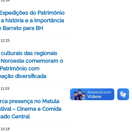
 16:54
 Expedições do Patrimônio
a história e a importância
o Barreto para BH
 12:25
culturais das regionais
e Noroeste comemoram o
Patrimônio com
ação diversificada
 11:03
ca presença no Matula
stival – Cinema e Comida
ado Central
 10:18