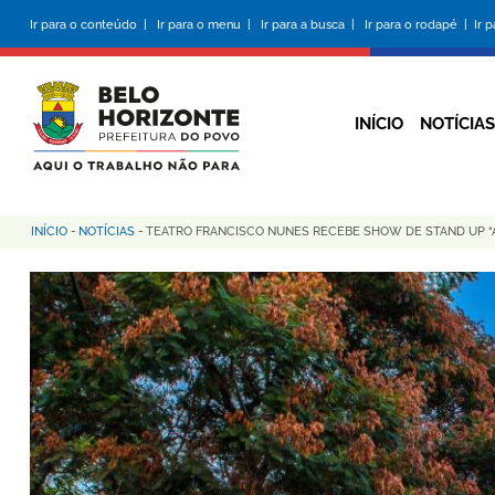
Pular
Ir para o conteúdo |
Ir para o menu |
Ir para a busca |
Ir para o rodapé |
Ir 
para
o
conteúdo
principal
INÍCIO
NOTÍCIAS
INÍCIO
-
NOTÍCIAS
-
TEATRO FRANCISCO NUNES RECEBE SHOW DE STAND UP “
Trilha
de
navegação