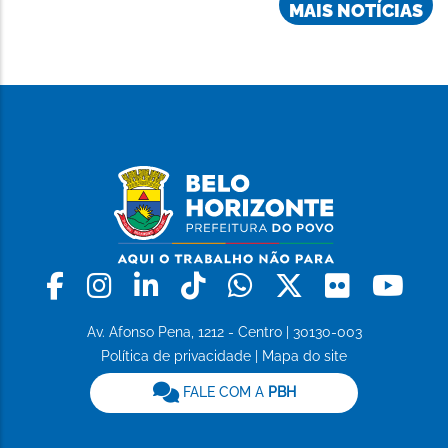
MAIS NOTÍCIAS
Facebook
Instagram
Linkedin
Tiktok
Whatsapp
X
Flickr
Yo
Av. Afonso Pena, 1212 - Centro | 30130-003
Política de privacidade
|
Mapa do site
FALE COM A
PBH