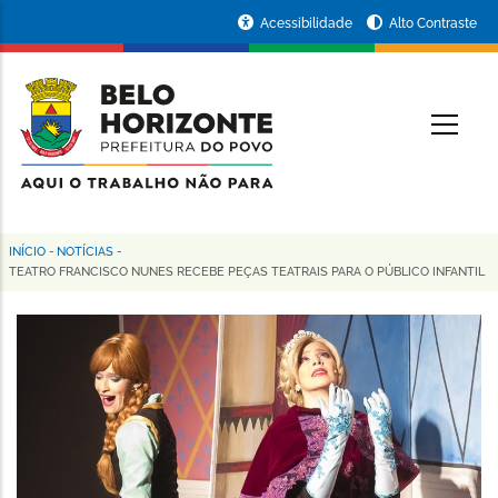
Pular
Portal
Acessibilidade
Alto Contraste
para
da
o
conteúdo
Prefeitura
O
principal
de
Belo
Horizonte
INÍCIO
-
NOTÍCIAS
-
Trilha
TEATRO FRANCISCO NUNES RECEBE PEÇAS TEATRAIS PARA O PÚBLICO INFANTIL
de
navegação