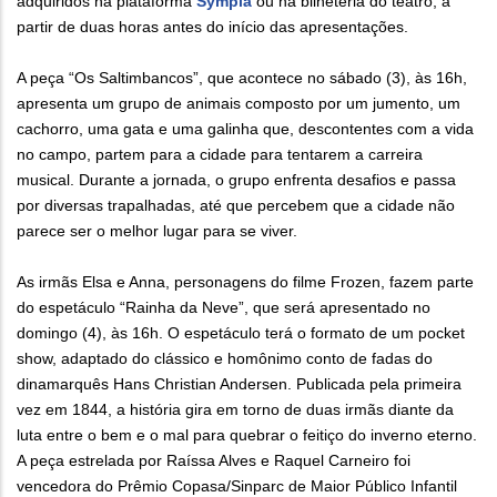
adquiridos na plataforma
Sympla
ou na bilheteria do teatro, a
partir de duas horas antes do início das apresentações.
A peça “Os Saltimbancos”, que acontece no sábado (3), às 16h,
apresenta um grupo de animais composto por um jumento, um
cachorro, uma gata e uma galinha que, descontentes com a vida
no campo, partem para a cidade para tentarem a carreira
musical. Durante a jornada, o grupo enfrenta desafios e passa
por diversas trapalhadas, até que percebem que a cidade não
parece ser o melhor lugar para se viver.
As irmãs Elsa e Anna, personagens do filme Frozen, fazem parte
do espetáculo “Rainha da Neve”, que será apresentado no
domingo (4), às 16h. O espetáculo terá o formato de um pocket
show, adaptado do clássico e homônimo conto de fadas do
dinamarquês Hans Christian Andersen. Publicada pela primeira
vez em 1844, a história gira em torno de duas irmãs diante da
luta entre o bem e o mal para quebrar o feitiço do inverno eterno.
A peça estrelada por Raíssa Alves e Raquel Carneiro foi
vencedora do Prêmio Copasa/Sinparc de Maior Público Infantil