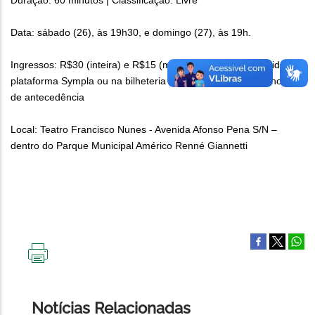
Duração: 60 minutos | Classificação: Livre
Data: sábado (26), às 19h30, e domingo (27), às 19h.
Ingressos: R$30 (inteira) e R$15 (meia), podem ser adquiridos na
plataforma Sympla ou na bilheteria do Teatro a partir de 2 horas
de antecedência
Local: Teatro Francisco Nunes - Avenida Afonso Pena S/N –
dentro do Parque Municipal Américo Renné Giannetti
IMPRIMIR
ESTA
PÁGINA
Notícias Relacionadas