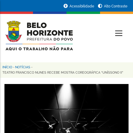
Pular
Portal
Acessibilidade
Alto Contraste
para
da
o
conteúdo
Prefeitura
O
principal
de
Belo
Horizonte
INÍCIO
-
NOTÍCIAS
-
Trilha
TEATRO FRANCISCO NUNES RECEBE MOSTRA COREOGRÁFICA “UNÍSSONO II”
de
navegação