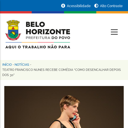
Pular
Portal
Acessibilidade
Alto Contraste
para
da
o
conteúdo
Prefeitura
O
principal
de
Belo
Horizonte
INÍCIO
-
NOTÍCIAS
-
Trilha
TEATRO FRANCISCO NUNES RECEBE COMÉDIA “COMO DESENCALHAR DEPOIS
DOS 30”
de
navegação