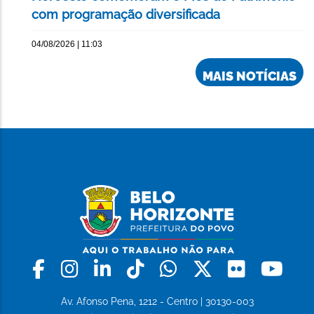
com programação diversificada
04/08/2026 | 11:03
MAIS NOTÍCIAS
Facebook
Instagram
Linkedin
Tiktok
Whatsapp
X
Flickr
Yo
Av. Afonso Pena, 1212 - Centro | 30130-003