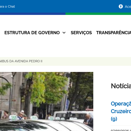
Portal
para o Chat
Ace
da
Prefeitura
ESTRUTURA DE GOVERNO
SERVIÇOS
TRANSPARÊNCI
Navegação
de
Principal
Belo
IBUS DA AVENIDA PEDRO II
Horizonte
Notíci
Operaçã
Cruzeir
(9)