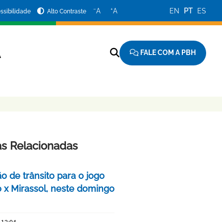
−
+
A
A
EN
PT
ES
ssibilidade
Alto Contraste
FALE COM A PBH
A
as Relacionadas
o de trânsito para o jogo
o x Mirassol, neste domingo