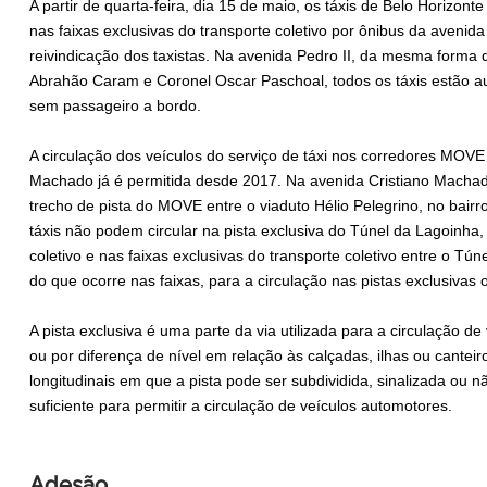
A partir de quarta-feira, dia 15 de maio, os táxis de Belo Horizon
nas faixas exclusivas do transporte coletivo por ônibus da avenid
reivindicação dos taxistas. Na avenida Pedro II, da mesma forma 
Abrahão Caram e Coronel Oscar Paschoal, todos os táxis estão aut
sem passageiro a bordo.
A circulação dos veículos do serviço de táxi nos corredores MOVE 
Machado já é permitida desde 2017. Na avenida Cristiano Machado
trecho de pista do MOVE entre o viaduto Hélio Pelegrino, no bairr
táxis não podem circular na pista exclusiva do Túnel da Lagoinha,
coletivo e nas faixas exclusivas do transporte coletivo entre o Tú
do que ocorre nas faixas, para a circulação nas pistas exclusivas
A pista exclusiva é uma parte da via utilizada para a circulação d
ou por diferença de nível em relação às calçadas, ilhas ou canteir
longitudinais em que a pista pode ser subdividida, sinalizada ou 
suficiente para permitir a circulação de veículos automotores.
Adesão