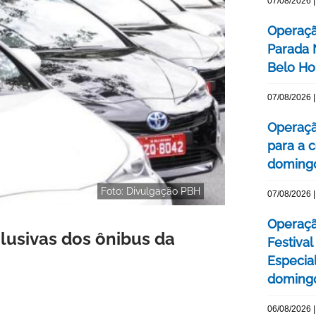
07/08/2026 |
Operaçã
Parada
Belo Ho
07/08/2026 |
Operaçã
para a c
domingo
Foto: Divulgação PBH
07/08/2026 |
Operaçã
clusivas dos ônibus da
Festival
Especial
domingo
06/08/2026 |