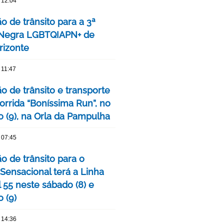
 12:04
o de trânsito para a 3ª
 Negra LGBTQIAPN+ de
rizonte
 11:47
o de trânsito e transporte
orrida “Boníssima Run”, no
 (9), na Orla da Pampulha
 07:45
o de trânsito para o
 Sensacional terá a Linha
 55 neste sábado (8) e
 (9)
 14:36