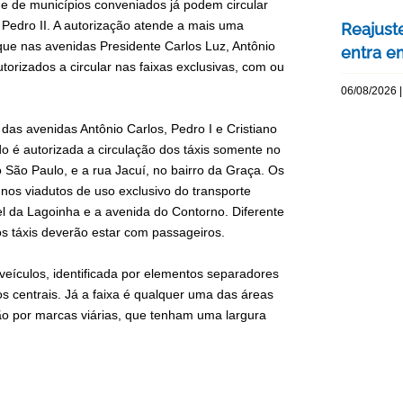
te e de municípios conveniados já podem circular
a Pedro II. A autorização atende a mais uma
Reajuste
que nas avenidas Presidente Carlos Luz, Antônio
entra e
orizados a circular nas faixas exclusivas, com ou
06/08/2026 |
das avenidas Antônio Carlos, Pedro I e Cristiano
 é autorizada a circulação dos táxis somente no
o São Paulo, e a rua Jacuí, no bairro da Graça. Os
 nos viadutos de uso exclusivo do transporte
nel da Lagoinha e a avenida do Contorno. Diferente
 os táxis deverão estar com passageiros.
e veículos, identificada por elementos separadores
os centrais. Já a faixa é qualquer uma das áreas
não por marcas viárias, que tenham uma largura