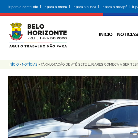
Pular
Ir para o conteúdo |
Ir para o menu |
Ir para a busca |
Ir para o rodapé |
Ir 
para
o
conteúdo
principal
INÍCIO
NOTÍCIAS
INÍCIO
-
NOTÍCIAS
-
TÁXI-LOTAÇÃO DE ATÉ SETE LUGARES COMEÇA A SER TES
Trilha
de
navegação