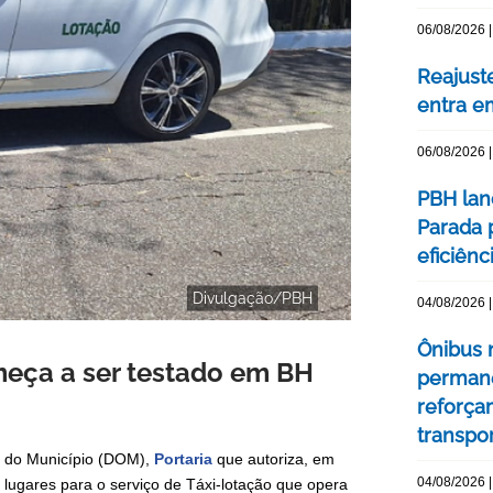
06/08/2026 |
Reajuste
entra e
06/08/2026 |
PBH lan
Parada 
eficiên
Divulgação/PBH
04/08/2026 |
Ônibus n
meça a ser testado em BH
permane
reforça
transpo
ial do Município (DOM),
Portaria
que autoriza, em
04/08/2026 |
 lugares para o serviço de Táxi-lotação que opera