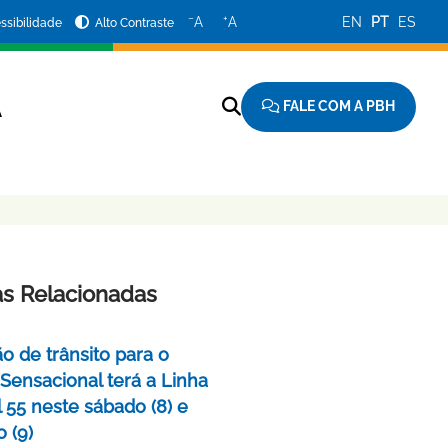
−
+
A
A
EN
PT
ES
ssibilidade
Alto Contraste
FALE COM A PBH
A
as Relacionadas
o de trânsito para o
 Sensacional terá a Linha
 55 neste sábado (8) e
 (9)