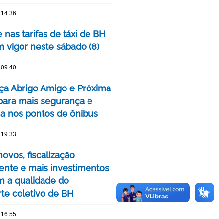
 14:36
 nas tarifas de táxi de BH
m vigor neste sábado (8)
 09:40
ça Abrigo Amigo e Próxima
para mais segurança e
cia nos pontos de ônibus
 19:33
ovos, fiscalização
nte e mais investimentos
m a qualidade do
rte coletivo de BH
 16:55