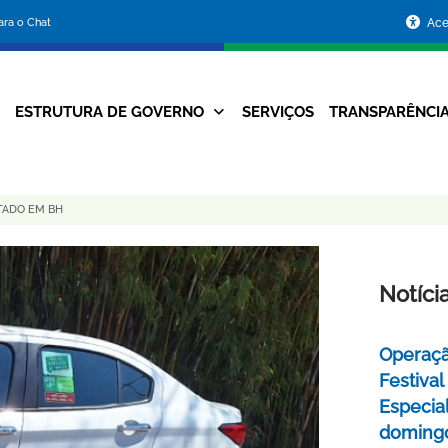
Portal
para o Chat
Ace
da
Prefeitura
ESTRUTURA DE GOVERNO
SERVIÇOS
TRANSPARÊNCI
Navegação
de
Principal
Belo
TADO EM BH
Horizonte
Notíci
Operaçã
Festival
Especial
domingo