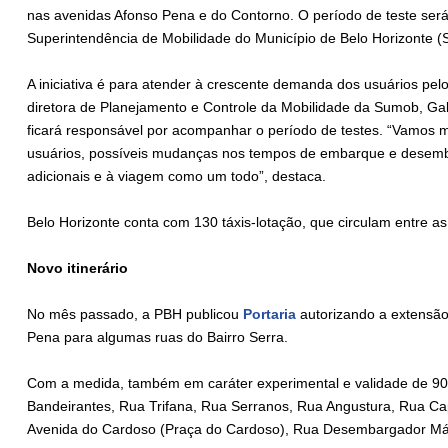
nas avenidas Afonso Pena e do Contorno. O período de teste será
Superintendência de Mobilidade do Município de Belo Horizonte
A iniciativa é para atender à crescente demanda dos usuários pe
diretora de Planejamento e Controle da Mobilidade da Sumob, Gab
ficará responsável por acompanhar o período de testes. “Vamos mo
usuários, possíveis mudanças nos tempos de embarque e desemba
adicionais e à viagem como um todo”, destaca.
Belo Horizonte conta com 130 táxis-lotação, que circulam entre a
Novo itinerário
No mês passado, a PBH publicou
Portaria
autorizando a extensão 
Pena para algumas ruas do Bairro Serra.
Com a medida, também em caráter experimental e validade de 90 d
Bandeirantes, Rua Trifana, Rua Serranos, Rua Angustura, Rua Cap
Avenida do Cardoso (Praça do Cardoso), Rua Desembargador Már