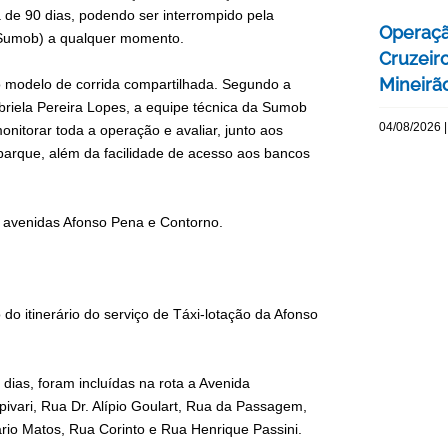
 de 90 dias, podendo ser interrompido pela
Operaçã
 (Sumob) a qualquer momento.
Cruzeir
Mineirão
lo modelo de corrida compartilhada. Segundo a
riela Pereira Lopes, a equipe técnica da Sumob
04/08/2026 |
nitorar toda a operação e avaliar, junto aos
rque, além da facilidade de acesso aos bancos
s avenidas Afonso Pena e Contorno.
do itinerário do serviço de Táxi-lotação da Afonso
ias, foram incluídas na rota a Avenida
ivari, Rua Dr. Alípio Goulart, Rua da Passagem,
io Matos, Rua Corinto e Rua Henrique Passini.