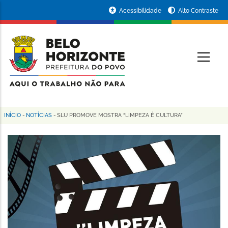
Pular
Portal
Acessibilidade
Alto Contraste
para
da
o
conteúdo
Prefeitura
O
principal
de
Belo
Horizonte
INÍCIO
-
NOTÍCIAS
-
SLU PROMOVE MOSTRA “LIMPEZA É CULTURA”
Trilha
de
navegação