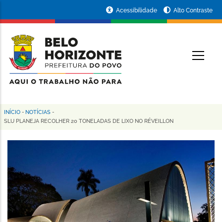
Pular
Portal
Acessibilidade
Alto Contraste
para
da
o
conteúdo
Prefeitura
O
principal
de
Belo
Horizonte
INÍCIO
-
NOTÍCIAS
-
Trilha
SLU PLANEJA RECOLHER 20 TONELADAS DE LIXO NO RÉVEILLON
de
navegação