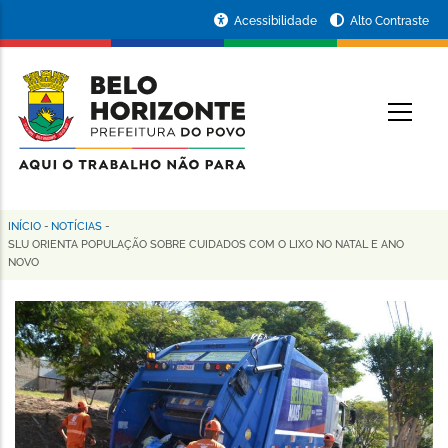
Pular
Portal
Acessibilidade
Alto Contraste
para
da
o
conteúdo
Prefeitura
O
principal
de
Belo
Horizonte
INÍCIO
-
NOTÍCIAS
-
Trilha
SLU ORIENTA POPULAÇÃO SOBRE CUIDADOS COM O LIXO NO NATAL E ANO
NOVO
de
navegação