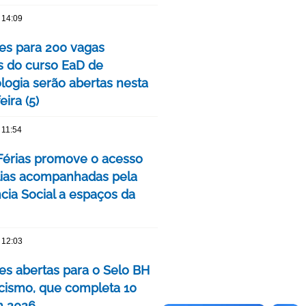
 14:09
ões para 200 vagas
as do curso EaD de
logia serão abertas nesta
eira (5)
 11:54
érias promove o acesso
lias acompanhadas pela
cia Social a espaços da
 12:03
ões abertas para o Selo BH
ismo, que completa 10
m 2026