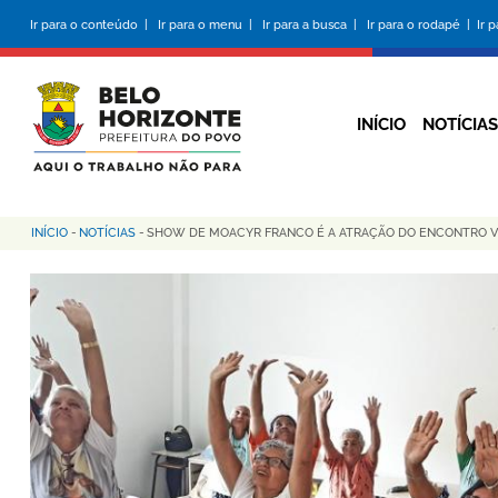
Pular
Ir para o conteúdo |
Ir para o menu |
Ir para a busca |
Ir para o rodapé |
Ir 
para
o
conteúdo
principal
INÍCIO
NOTÍCIAS
INÍCIO
-
NOTÍCIAS
-
SHOW DE MOACYR FRANCO É A ATRAÇÃO DO ENCONTRO VI
Trilha
de
navegação