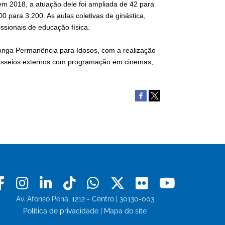
 2018, a atuação dele foi ampliada de 42 para
 para 3.200. As aulas coletivas de ginástica,
issionais de educação física.
Longa Permanência para Idosos, com a realização
 passeios externos com programação em cinemas,
Facebook
Instagram
Linkedin
Tiktok
Whatsapp
X
Flickr
Youtu
Av. Afonso Pena, 1212 - Centro | 30130-003
Política de privacidade
|
Mapa do site