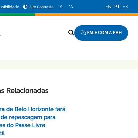
−
+
A
A
EN
PT
ES
ssibilidade
Alto Contraste
FALE COM A PBH
A
as Relacionadas
ra de Belo Horizonte fará
 de repescagem para
ões do Passe Livre
il