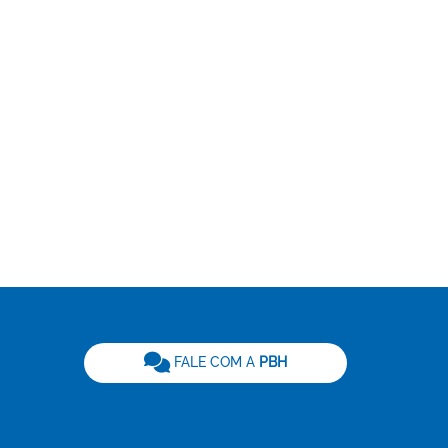
be
FALE COM A
PBH