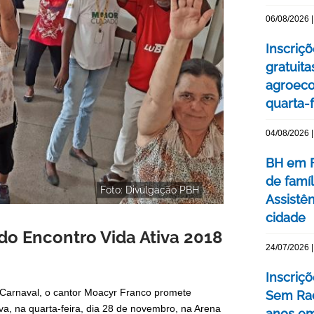
06/08/2026 |
Inscriç
gratuit
agroeco
quarta-f
04/08/2026 |
BH em F
de famí
Foto: Divulgação PBH
Assistên
cidade
do Encontro Vida Ativa 2018
24/07/2026 |
Inscriç
 Carnaval, o cantor Moacyr Franco promete
Sem Rac
va, na quarta-feira, dia 28 de novembro, na Arena
anos e