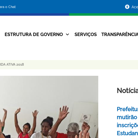
Portal
para o Chat
Ace
da
Prefeitura
ESTRUTURA DE GOVERNO
SERVIÇOS
TRANSPARÊNCI
Navegação
de
Principal
Belo
DA ATIVA 2018
Horizonte
Notíci
Prefeitu
mutirão
inscriç
Estudant