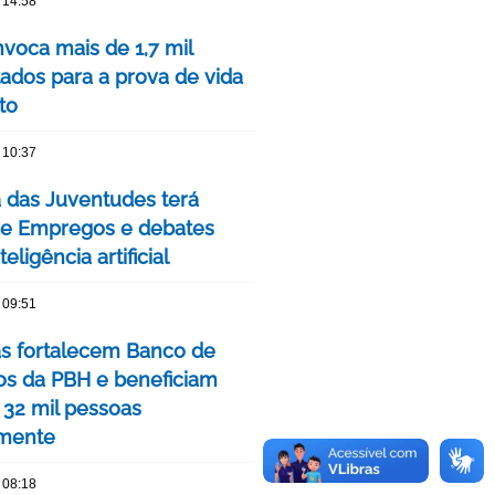
 14:58
voca mais de 1,7 mil
ados para a prova de vida
to
 10:37
das Juventudes terá
de Empregos e debates
eligência artificial
 09:51
as fortalecem Banco de
os da PBH e beneficiam
 32 mil pessoas
mente
 08:18