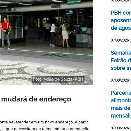
07/08/2026 |
PBH con
aposent
de agos
07/08/2026 |
Semana 
Feirão 
sobre int
Foto: Adão de Souza/PBH
07/08/2026 |
Parceri
e mudará de endereço
aliment
mais de
mensal
onte vai atender em um novo endereço. A partir
07/08/2026 |
, e que necessitam de atendimento e orientação