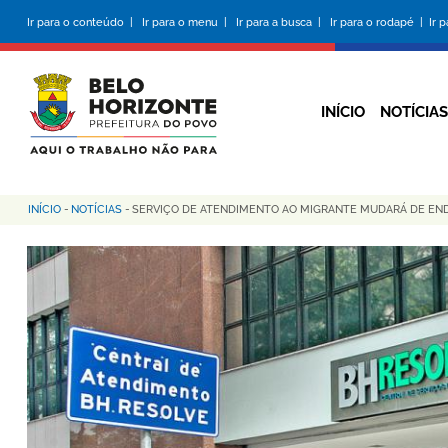
Pular
Ir para o conteúdo |
Ir para o menu |
Ir para a busca |
Ir para o rodapé |
Ir 
para
o
conteúdo
principal
INÍCIO
NOTÍCIAS
INÍCIO
-
NOTÍCIAS
-
SERVIÇO DE ATENDIMENTO AO MIGRANTE MUDARÁ DE EN
Trilha
de
navegação