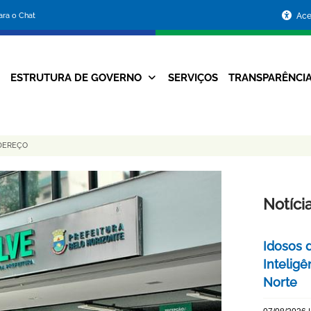
Portal
para o Chat
Ace
da
Prefeitura
ESTRUTURA DE GOVERNO
SERVIÇOS
TRANSPARÊNCI
Navegação
de
Principal
Belo
DEREÇO
Horizonte
Notíci
Idosos 
Inteligê
Norte