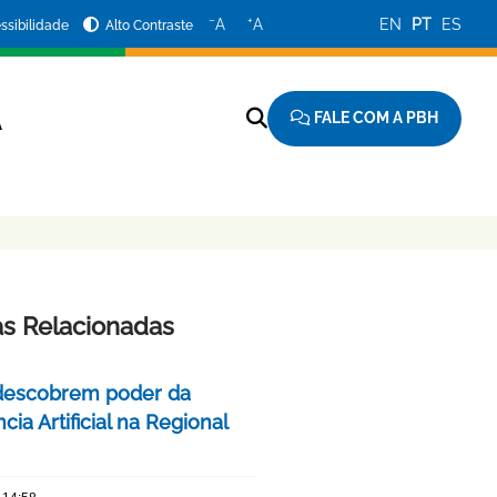
−
+
A
A
EN
PT
ES
ssibilidade
Alto Contraste
FALE COM A PBH
A
as Relacionadas
descobrem poder da
ncia Artificial na Regional