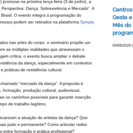
promove na próxima terça-feira (3 de junho), a
m Perspectiva: Dança, Sobrevivência e Mercado”. A
Centros 
o Brasil. O evento integra a programação do
Oeste 
ngressos podem ser retirados na plataforma
Sympla
Mês do 
program
ssados nas artes do corpo, o seminário propõe um
04/08/2026 |
bre as múltiplas realidades que atravessam o
em crítica, o evento busca ampliar o debate
existência da dança, especialmente em contextos
 práticas de resistência cultural.
o chamado “mercado da dança”. A proposta é
, formação, produção cultural, audiovisual,
ais os caminhos possíveis para garantir inserção
mpo de trabalho legítimo.
recarizam a atuação de artistas da dança? Que
mais justo e permanente? Como articular redes
s entre formação e prática profissional?