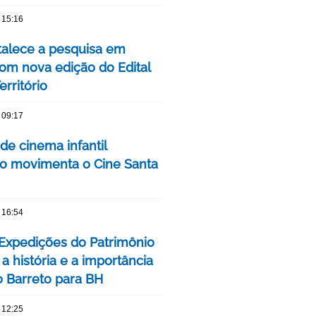
 15:16
talece a pesquisa em
om nova edição do Edital
rritório
 09:17
 de cinema infantil
iro movimenta o Cine Santa
 16:54
 Expedições do Patrimônio
a história e a importância
o Barreto para BH
 12:25