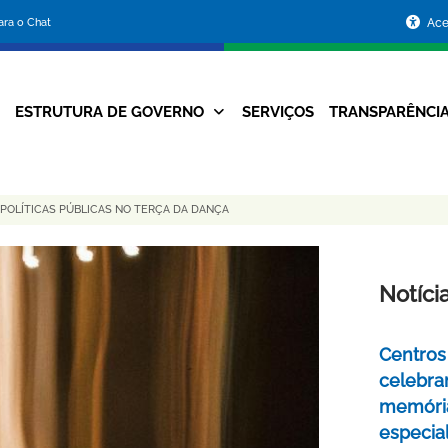
Portal
para o Chat
Ace
da
Prefeitura
ESTRUTURA DE GOVERNO
SERVIÇOS
TRANSPARÊNCI
Navegação
de
Principal
Belo
 POLÍTICAS PÚBLICAS NO TERÇA DA DANÇA
Horizonte
Notíci
Centros 
celebra
memóri
especia