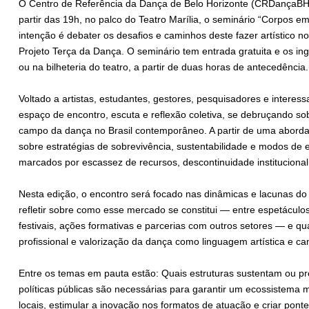
O Centro de Referência da Dança de Belo Horizonte (CRDançaBH) 
partir das 19h, no palco do Teatro Marília, o seminário “Corpos e
intenção é debater os desafios e caminhos deste fazer artístico n
Projeto Terça da Dança. O seminário tem entrada gratuita e os i
ou na bilheteria do teatro, a partir de duas horas de antecedência.
Voltado a artistas, estudantes, gestores, pesquisadores e intere
espaço de encontro, escuta e reflexão coletiva, se debruçando so
campo da dança no Brasil contemporâneo. A partir de uma abordag
sobre estratégias de sobrevivência, sustentabilidade e modos de 
marcados por escassez de recursos, descontinuidade institucional e
Nesta edição, o encontro será focado nas dinâmicas e lacunas d
refletir sobre como esse mercado se constitui — entre espetáculos
festivais, ações formativas e parcerias com outros setores — e qu
profissional e valorização da dança como linguagem artística e ca
Entre os temas em pauta estão: Quais estruturas sustentam ou p
políticas públicas são necessárias para garantir um ecossistema 
locais, estimular a inovação nos formatos de atuação e criar ponte