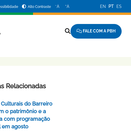
−
+
A
A
EN
PT
ES
ssibilidade
Alto Contraste
FALE COM A PBH
A
as Relacionadas
Culturais do Barreiro
m o patrimônio e a
a com programação
l em agosto