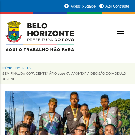
Pular
Portal
Acessibilidade
Alto Contraste
para
da
o
conteúdo
Prefeitura
O
principal
de
Belo
Horizonte
INÍCIO
-
NOTÍCIAS
-
Trilha
SEMIFINAL DA COPA CENTENÁRIO 2019 VAI APONTAR A DECISÃO DO MÓDULO
JUVENIL
de
navegação