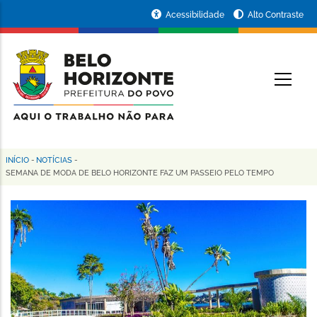
Pular
Portal
Acessibilidade
Alto Contraste
para
da
o
conteúdo
Prefeitura
O
principal
de
Belo
Horizonte
INÍCIO
-
NOTÍCIAS
-
Trilha
SEMANA DE MODA DE BELO HORIZONTE FAZ UM PASSEIO PELO TEMPO
de
navegação