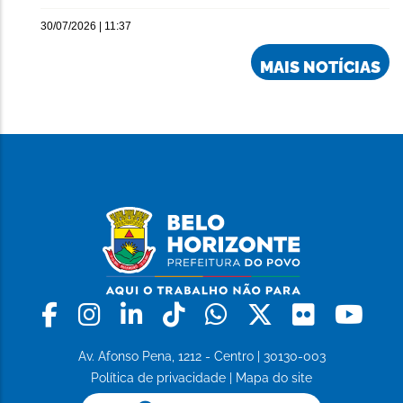
30/07/2026 | 11:37
MAIS NOTÍCIAS
Facebook
Instagram
Linkedin
Tiktok
Whatsapp
X
Flickr
Yo
Av. Afonso Pena, 1212 - Centro | 30130-003
Política de privacidade
|
Mapa do site