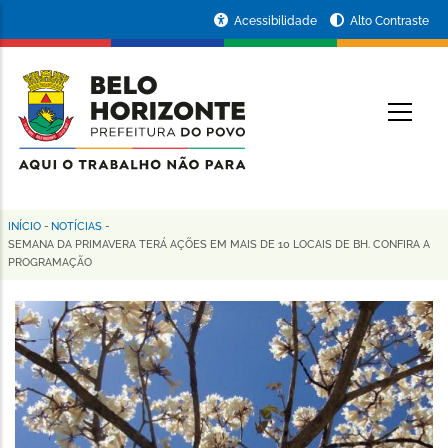
Pular
Portal
Acessibilidade
Alto Contraste
para
da
o
conteúdo
Prefeitura
O
principal
de
Belo
Horizonte
INÍCIO
-
NOTÍCIAS
-
Trilha
SEMANA DA PRIMAVERA TERÁ AÇÕES EM MAIS DE 10 LOCAIS DE BH. CONFIRA A
PROGRAMAÇÃO
de
navegação