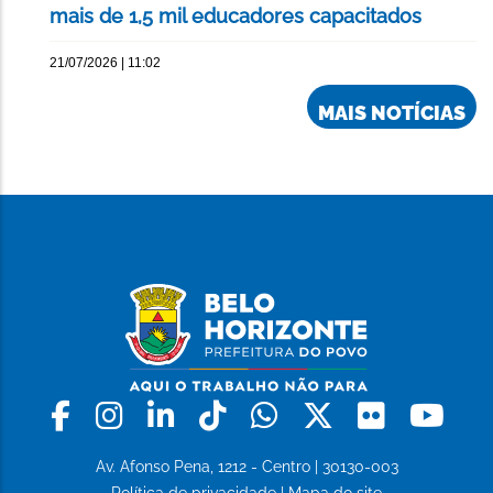
mais de 1,5 mil educadores capacitados
21/07/2026 | 11:02
MAIS NOTÍCIAS
Facebook
Instagram
Linkedin
Tiktok
Whatsapp
X
Flickr
Yo
Av. Afonso Pena, 1212 - Centro | 30130-003