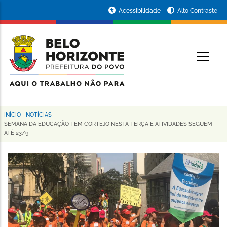
Pular
Portal
Acessibilidade
Alto Contraste
para
da
o
conteúdo
Prefeitura
O
principal
de
Belo
Horizonte
INÍCIO
-
NOTÍCIAS
-
Trilha
SEMANA DA EDUCAÇÃO TEM CORTEJO NESTA TERÇA E ATIVIDADES SEGUEM
ATÉ 23/9
de
navegação