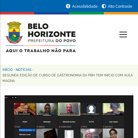
Pular
Portal
Acessibilidade
Alto Contraste
para
da
o
conteúdo
Prefeitura
O
principal
de
Belo
Horizonte
INÍCIO
-
NOTÍCIAS
-
Trilha
SEGUNDA EDIÇÃO DE CURSO DE GASTRONOMIA DA PBH TEM INÍCIO COM AULA
MAGNA
de
navegação