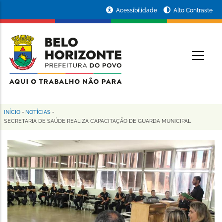
Pular
Portal
Acessibilidade
Alto Contraste
para
da
o
conteúdo
Prefeitura
O
principal
de
Belo
Horizonte
INÍCIO
-
NOTÍCIAS
-
Trilha
SECRETARIA DE SAÚDE REALIZA CAPACITAÇÃO DE GUARDA MUNICIPAL
de
navegação