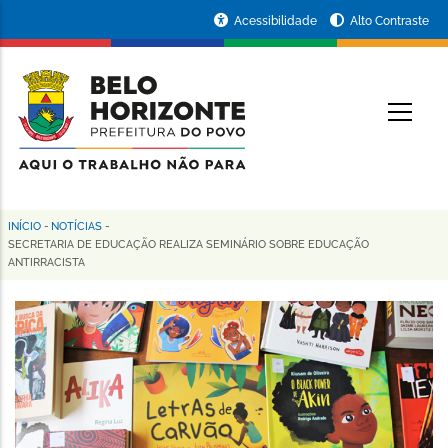
Pular
Portal
Acessibilidade
Alto Contraste
para
da
o
conteúdo
Prefeitura
O
principal
de
Belo
Horizonte
INÍCIO
-
NOTÍCIAS
-
Trilha
SECRETARIA DE EDUCAÇÃO REALIZA SEMINÁRIO SOBRE EDUCAÇÃO
ANTIRRACISTA
de
navegação