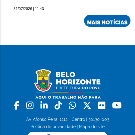
31/07/2026 | 11:43
MAIS NOTÍCIAS
Facebook
Instagram
Linkedin
Tiktok
Whatsapp
X
Flickr
Yo
Av. Afonso Pena, 1212 - Centro | 30130-003
Política de privacidade
|
Mapa do site