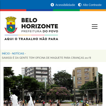
Pular
Portal
Acessibilidade
Alto Contraste
para
da
o
conteúdo
Prefeitura
O
principal
de
Belo
Horizonte
INÍCIO
-
NOTÍCIAS
-
Trilha
SAVASSI É DA GENTE TEM OFICINA DE MAQUETE PARA CRIANÇAS 20/8
de
navegação