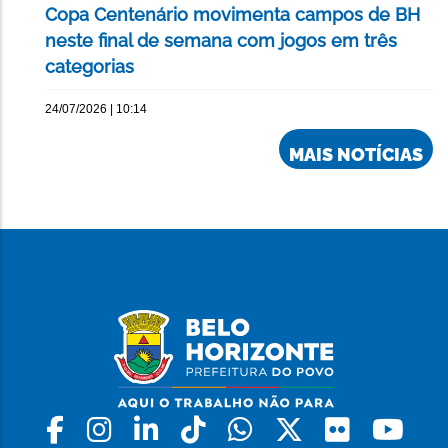
Copa Centenário movimenta campos de BH
neste final de semana com jogos em três
categorias
24/07/2026 | 10:14
MAIS NOTÍCIAS
Facebook
Instagram
Linkedin
Tiktok
Whatsapp
X
Flickr
Yo