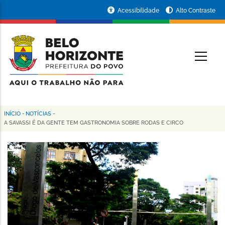
Pular
Portal
Acessibilidade
Alto Contraste
para
da
o
conteúdo
Prefeitura
O
principal
de
Belo
Horizonte
INÍCIO
-
NOTÍCIAS
-
Trilha
A SAVASSI É DA GENTE TEM GASTRONOMIA SOBRE RODAS E CIRCO
de
navegação