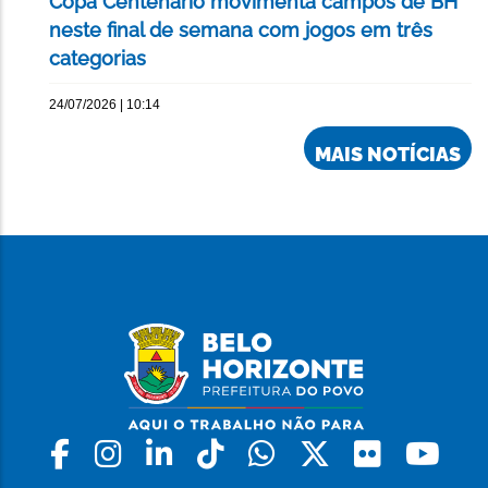
Copa Centenário movimenta campos de BH
neste final de semana com jogos em três
categorias
24/07/2026 | 10:14
MAIS NOTÍCIAS
Facebook
Instagram
Linkedin
Tiktok
Whatsapp
X
Flickr
Yo