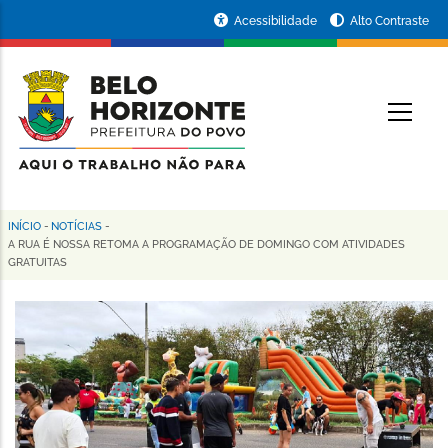
Pular
Portal
Acessibilidade
Alto Contraste
para
da
o
conteúdo
Prefeitura
O
principal
de
Belo
Horizonte
INÍCIO
-
NOTÍCIAS
-
Trilha
A RUA É NOSSA RETOMA A PROGRAMAÇÃO DE DOMINGO COM ATIVIDADES
GRATUITAS
de
navegação