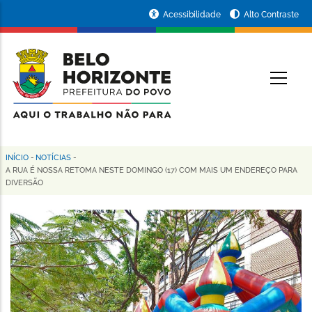
Pular
Portal
Acessibilidade
Alto Contraste
para
da
o
conteúdo
Prefeitura
O
principal
de
Belo
Horizonte
INÍCIO
-
NOTÍCIAS
-
Trilha
A RUA É NOSSA RETOMA NESTE DOMINGO (17) COM MAIS UM ENDEREÇO PARA
DIVERSÃO
de
navegação