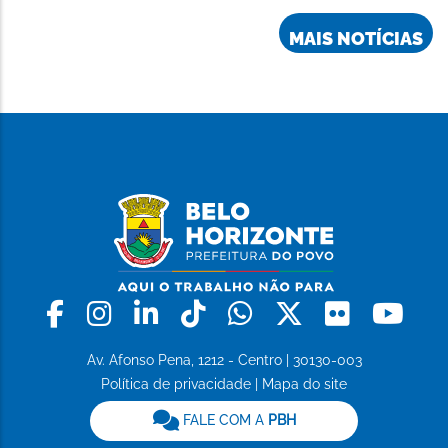
MAIS NOTÍCIAS
Facebook
Instagram
Linkedin
Tiktok
Whatsapp
X
Flickr
Yo
Av. Afonso Pena, 1212 - Centro | 30130-003
Política de privacidade
|
Mapa do site
FALE COM A
PBH