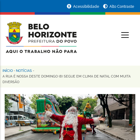
Pular
Portal
Acessibilidade
Alto Contraste
para
da
o
conteúdo
Prefeitura
O
principal
de
Belo
Horizonte
INÍCIO
-
NOTÍCIAS
-
Trilha
A RUA É NOSSA DESTE DOMINGO (8) SEGUE EM CLIMA DE NATAL COM MUITA
DIVERSÃO
de
navegação