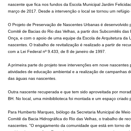
nascente que fica nos fundos da Escola Municipal Jardim Felicid
março de 2017. Desde a intervenção o local se tornou um refúgio 
O Projeto de Preservação de Nascentes Urbanas é desenvolvido p
Comitê de Bacias do Rio das Velhas, a partir dos Subcomitês das 
Onça, e com o apoio de uma equipe da Escola de Arquitetura da U
nascentes. O trabalho de revitalização é realizado a partir de re
com a Lei Federal nº 9.433, de 8 de janeiro de 1997.
A primeira parte do projeto teve intervenções em nove nascente
atividades de educação ambiental e a realização de campanhas 
das águas nas nascentes.
Outra nascente recuperada e que tem sido aproveitada por morado
BH. No local, uma minibiblioteca foi montada e um espaço criad
Para Humberto Marques, biólogo da Secretaria Municipal de Mei
Comitê da Bacia Hidrográfica do Rio das Velhas, o trabalho de r
nascentes. "O engajamento da comunidade que está em torno de c