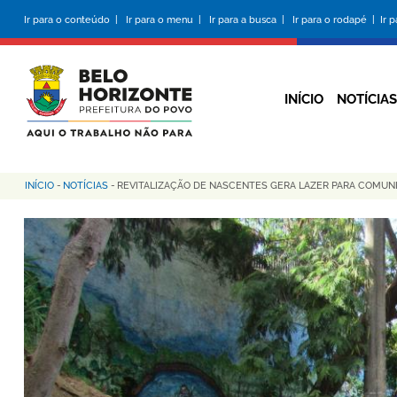
Pular
Ir para o conteúdo |
Ir para o menu |
Ir para a busca |
Ir para o rodapé |
Ir 
para
o
conteúdo
principal
INÍCIO
NOTÍCIAS
INÍCIO
-
NOTÍCIAS
-
REVITALIZAÇÃO DE NASCENTES GERA LAZER PARA COMUN
Trilha
de
navegação