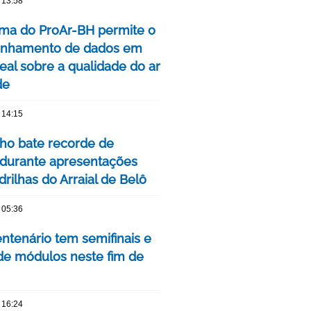
 13:58
rma do ProAr-BH permite o
nhamento de dados em
eal sobre a qualidade do ar
de
 14:15
nho bate recorde de
 durante apresentações
rilhas do Arraial de Belô
 05:36
ntenário tem semifinais e
 de módulos neste fim de
 16:24