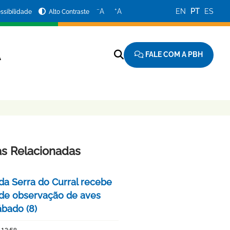
−
+
A
A
EN
PT
ES
ssibilidade
Alto Contraste
FALE COM A PBH
A
as Relacionadas
da Serra do Curral recebe
 de observação de aves
ábado (8)