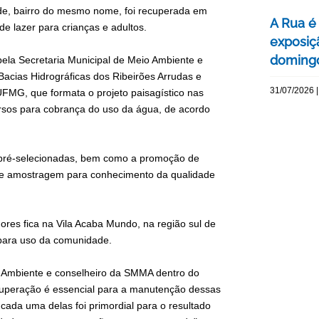
ade, bairro do mesmo nome, foi recuperada em
A Rua é 
de lazer para crianças e adultos.
exposiç
domingo
ela Secretaria Municipal de Meio Ambiente e
Bacias Hidrográficas dos Ribeirões Arrudas e
31/07/2026 |
FMG, que formata o projeto paisagístico nas
cursos para cobrança do uso da água, de acordo
s pré-selecionadas, bem como a promoção de
de amostragem para conhecimento da qualidade
res fica na Vila Acaba Mundo, na região sul de
o para uso da comunidade.
o Ambiente e conselheiro da SMMA dentro do
ecuperação é essencial para a manutenção dessas
ada uma delas foi primordial para o resultado