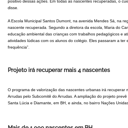
positivo dessas ações. Em todas as nascentes recuperadas, o c
disse.
A Escola Municipal Santos Dumont, na avenida Mendes Sá, na reg
nascente recuperada. Segundo a diretora da escola, Maria do Ca
educação ambiental das crianças com trabalhos pedagógicos e a
atividades lúdicas com os alunos do colégio. Eles passaram a te
frequência”.
Projeto irá recuperar mais 4 nascentes
O programa de valorização das nascentes urbanas irá recuperar m
Arrudas pelo Subcomitê do Arrudas. A ampliação do projeto prevê
Santa Lúcia e Diamante, em BH, e ainda, no bairro Nações Unida
Mais de 1.000 nascentes em BH