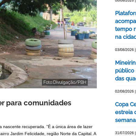
06/08/2026 |
Platafo
acompa
tempo r
na cida
03/08/2026 |
Mineiri
público
das quad
Foto:Divulgação/PBH
02/08/2026 |
zer para comunidades
Copa Ce
estreia
semana
na nascente recuperada. “É a única área de lazer
31/07/2026 |
irro Jardim Felicidade, região Norte da Capital. A