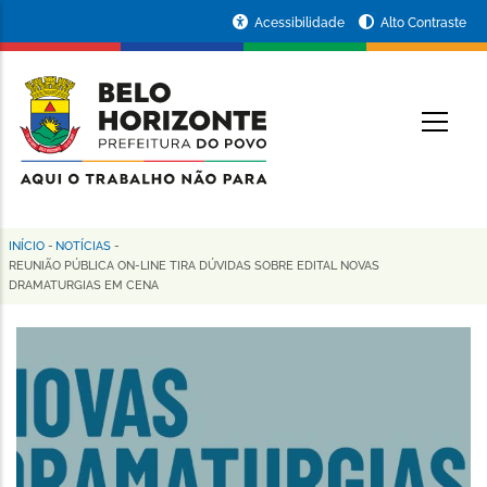
Pular
Portal
Acessibilidade
Alto Contraste
para
da
o
conteúdo
Prefeitura
O
principal
de
Belo
Horizonte
INÍCIO
-
NOTÍCIAS
-
Trilha
REUNIÃO PÚBLICA ON-LINE TIRA DÚVIDAS SOBRE EDITAL NOVAS
DRAMATURGIAS EM CENA
de
navegação