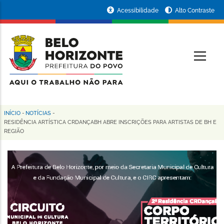
Pular
Portal
Acessibilidade
Alto Contraste
para
da
o
conteúdo
Prefeitura
O
principal
de
Belo
Horizonte
INÍCIO
-
NOTÍCIAS
-
Trilha
RESIDÊNCIA ARTÍSTICA CRDANÇABH ABRE INSCRIÇÕES PARA ARTISTAS DE BH E
REGIÃO
de
navegação