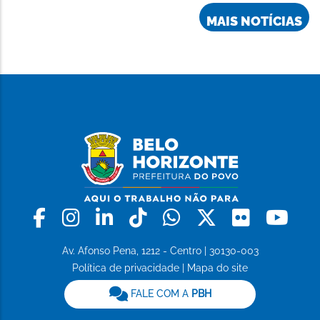
MAIS NOTÍCIAS
Facebook
Instagram
Linkedin
Tiktok
Whatsapp
X
Flickr
Yo
Av. Afonso Pena, 1212 - Centro | 30130-003
Política de privacidade
|
Mapa do site
FALE COM A
PBH