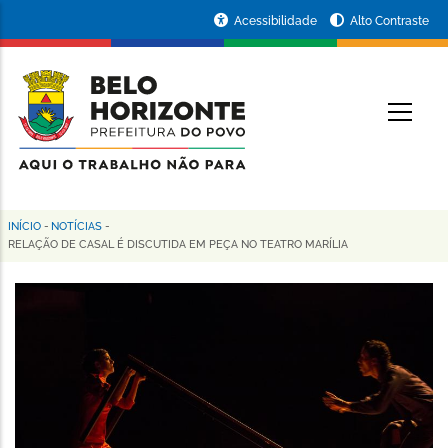
Pular
Portal
Acessibilidade
Alto Contraste
para
da
o
conteúdo
Prefeitura
O
principal
de
Belo
Horizonte
INÍCIO
-
NOTÍCIAS
-
Trilha
RELAÇÃO DE CASAL É DISCUTIDA EM PEÇA NO TEATRO MARÍLIA
de
navegação