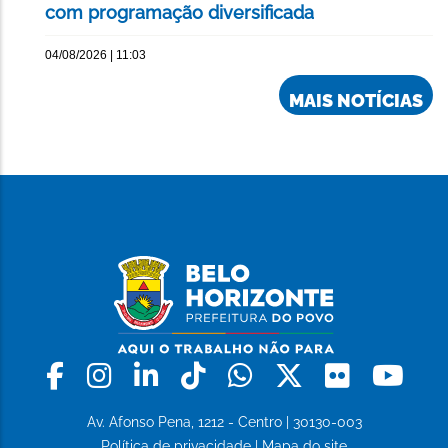
com programação diversificada
04/08/2026 | 11:03
MAIS NOTÍCIAS
Facebook
Instagram
Linkedin
Tiktok
Whatsapp
X
Flickr
Yo
Av. Afonso Pena, 1212 - Centro | 30130-003
Política de privacidade
|
Mapa do site