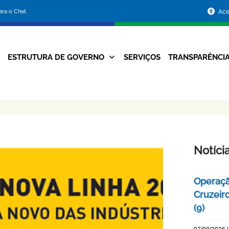
Portal
para o Chat
Ace
da
Prefeitura
ESTRUTURA DE GOVERNO
SERVIÇOS
TRANSPARÊNCI
Navegação
de
Principal
Belo
Horizonte
Notíci
Operaçã
Cruzeir
(9)