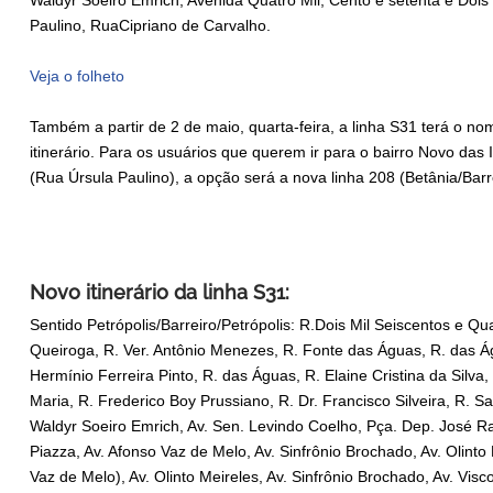
Waldyr Soeiro Emrich, Avenida Quatro Mil, Cento e setenta e Dois
Paulino, RuaCipriano de Carvalho.
Veja o folheto
Também a partir de 2 de maio, quarta-feira, a linha S31 terá o n
itinerário. Para os usuários que querem ir para o bairro Novo das 
(Rua Úrsula Paulino), a opção será a nova linha 208 (Betânia/Barre
Novo itinerário da linha S31:
Sentido Petrópolis/Barreiro/Petrópolis: R.Dois Mil Seiscentos e Qu
Queiroga, R. Ver. Antônio Menezes, R. Fonte das Águas, R. das Ág
Hermínio Ferreira Pinto, R. das Águas, R. Elaine Cristina da Silva,
Maria, R. Frederico Boy Prussiano, R. Dr. Francisco Silveira, R. San
Waldyr Soeiro Emrich, Av. Sen. Levindo Coelho, Pça. Dep. José Ra
Piazza, Av. Afonso Vaz de Melo, Av. Sinfrônio Brochado, Av. Olinto
Vaz de Melo), Av. Olinto Meireles, Av. Sinfrônio Brochado, Av. Vis