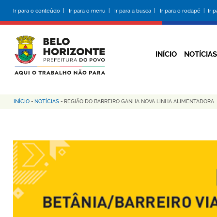
Pular
Ir para o conteúdo |
Ir para o menu |
Ir para a busca |
Ir para o rodapé |
Ir 
para
o
conteúdo
principal
INÍCIO
NOTÍCIAS
INÍCIO
-
NOTÍCIAS
-
REGIÃO DO BARREIRO GANHA NOVA LINHA ALIMENTADORA
Trilha
de
navegação