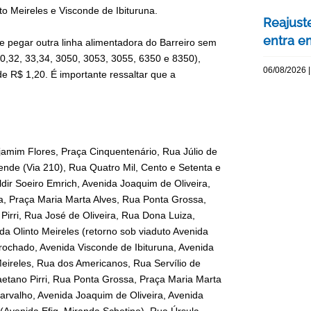
to Meireles e Visconde de Ibituruna.
Reajuste
entra e
e pegar outra linha alimentadora do Barreiro sem
30,32, 33,34, 3050, 3053, 3055, 6350 e 8350),
06/08/2026 |
e R$ 1,20. É importante ressaltar que a
jamim Flores, Praça Cinquentenário, Rua Júlio de
sende (Via 210), Rua Quatro Mil, Cento e Setenta e
ldir Soeiro Emrich, Avenida Joaquim de Oliveira,
a, Praça Maria Marta Alves, Rua Ponta Grossa,
irri, Rua José de Oliveira, Rua Dona Luiza,
a Olinto Meireles (retorno sob viaduto Avenida
Brochado, Avenida Visconde de Ibituruna, Avenida
eireles, Rua dos Americanos, Rua Servílio de
etano Pirri, Rua Ponta Grossa, Praça Maria Marta
arvalho, Avenida Joaquim de Oliveira, Avenida