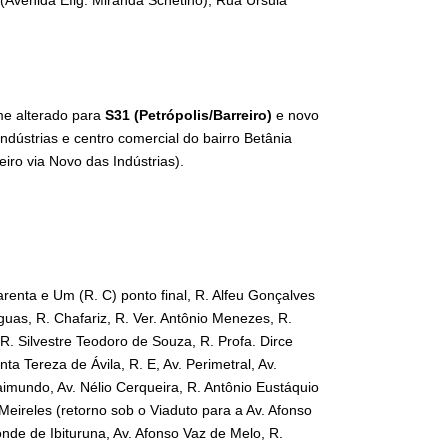
 (Avenida Efig. Miranda Schetino), Rua Úrsula
ome alterado para
S31 (Petrópolis/Barreiro)
e novo
Indústrias e centro comercial do bairro Betânia
iro via Novo das Indústrias).
arenta e Um (R. C) ponto final, R. Alfeu Gonçalves
uas, R. Chafariz, R. Ver. Antônio Menezes, R.
 R. Silvestre Teodoro de Souza, R. Profa. Dirce
ta Tereza de Ávila, R. E, Av. Perimetral, Av.
imundo, Av. Nélio Cerqueira, R. Antônio Eustáquio
 Meireles (retorno sob o Viaduto para a Av. Afonso
conde de Ibituruna, Av. Afonso Vaz de Melo, R.