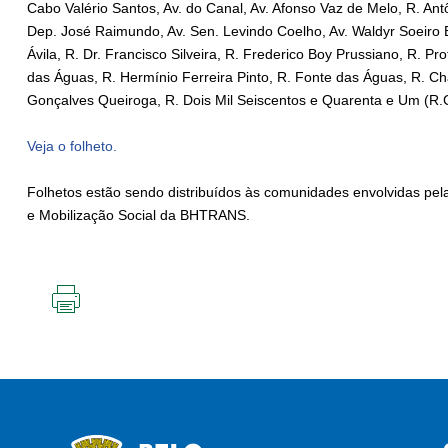
Cabo Valério Santos, Av. do Canal, Av. Afonso Vaz de Melo, R. Ant
Dep. José Raimundo, Av. Sen. Levindo Coelho, Av. Waldyr Soeiro E
Ávila, R. Dr. Francisco Silveira, R. Frederico Boy Prussiano, R. Pr
das Águas, R. Hermínio Ferreira Pinto, R. Fonte das Águas, R. Cha
Gonçalves Queiroga, R. Dois Mil Seiscentos e Quarenta e Um (R.C)
Veja o folheto.
Folhetos estão sendo distribuídos às comunidades envolvidas pel
e Mobilização Social da BHTRANS.
IMPRIMIR
ESTA
PÁGINA