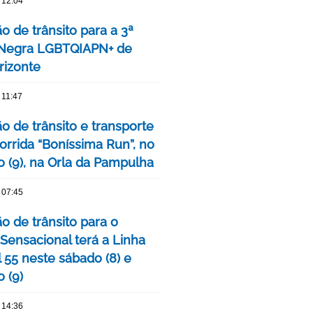
 12:04
o de trânsito para a 3ª
 Negra LGBTQIAPN+ de
rizonte
 11:47
o de trânsito e transporte
orrida “Boníssima Run”, no
 (9), na Orla da Pampulha
 07:45
o de trânsito para o
 Sensacional terá a Linha
 55 neste sábado (8) e
 (9)
 14:36