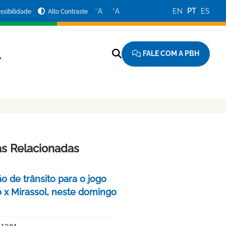
−
+
A
A
EN
PT
ES
ssibilidade
Alto Contraste
FALE COM A PBH
A
as Relacionadas
o de trânsito para o jogo
o x Mirassol, neste domingo