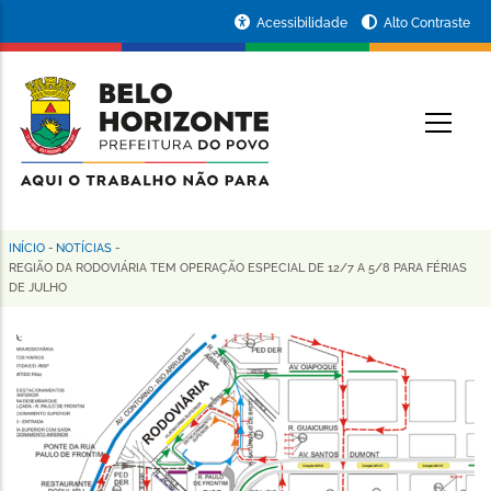
Pular
Portal
Acessibilidade
Alto Contraste
para
da
o
conteúdo
Prefeitura
O
principal
de
Belo
Horizonte
INÍCIO
-
NOTÍCIAS
-
Trilha
REGIÃO DA RODOVIÁRIA TEM OPERAÇÃO ESPECIAL DE 12/7 A 5/8 PARA FÉRIAS
DE JULHO
de
navegação