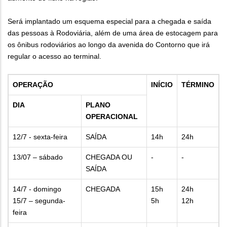
Será implantado um esquema especial para a chegada e saída
das pessoas à Rodoviária, além de uma área de estocagem para
os ônibus rodoviários ao longo da avenida do Contorno que irá
regular o acesso ao terminal.
OPERAÇÃO
INÍCIO
TÉRMINO
DIA
PLANO
OPERACIONAL
12/7 - sexta-feira
SAÍDA
14h
24h
13/07 – sábado
CHEGADA OU
-
-
SAÍDA
14/7 - domingo
CHEGADA
15h
24h
15/7 – segunda-
5h
12h
feira