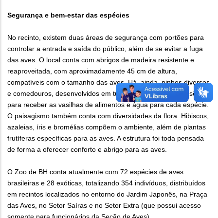
Segurança e bem-estar das espécies
No recinto, existem duas áreas de segurança com portões para
controlar a entrada e saída do público, além de se evitar a fuga
das aves. O local conta com abrigos de madeira resistente e
reaproveitada, com aproximadamente 45 cm de altura,
compatíveis com o tamanho das aves. Há, ainda, ninhos diversos
e comedouros, desenvolvidos em tubos de ferro e com divisões
para receber as vasilhas de alimentos e água para cada espécie.
O paisagismo também conta com diversidades da flora. Hibiscos,
azaleias, íris e bromélias compõem o ambiente, além de plantas
frutíferas específicas para as aves. A estrutura foi toda pensada
de forma a oferecer conforto e abrigo para as aves.
O Zoo de BH conta atualmente com 72 espécies de aves
brasileiras e 28 exóticas, totalizando 354 indivíduos, distribuídos
em recintos localizados no entorno do Jardim Japonês, na Praça
das Aves, no Setor Saíras e no Setor Extra (que possui acesso
somente para funcionários da Seção de Aves).