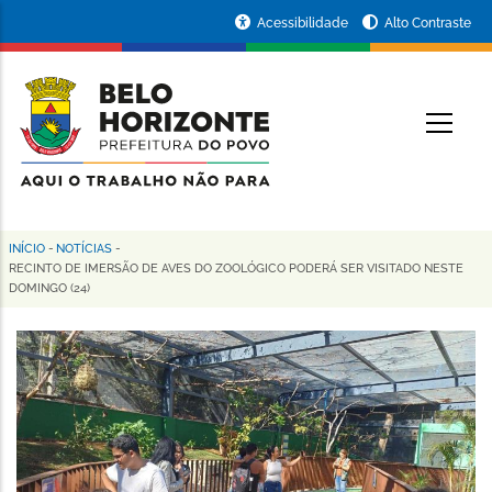
Pular
Portal
Acessibilidade
Alto Contraste
para
da
o
conteúdo
Prefeitura
O
principal
de
Belo
Horizonte
INÍCIO
-
NOTÍCIAS
-
Trilha
RECINTO DE IMERSÃO DE AVES DO ZOOLÓGICO PODERÁ SER VISITADO NESTE
DOMINGO (24)
de
navegação