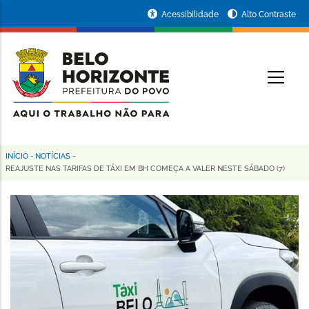
Pular
Portal
Acessibilidade
Alto Contraste
para
da
o
conteúdo
Prefeitura
O
principal
de
Belo
Horizonte
INÍCIO
-
NOTÍCIAS
-
Trilha
REAJUSTE NAS TARIFAS DE TÁXI EM BH COMEÇA A VALER NESTE SÁBADO (7)
de
navegação