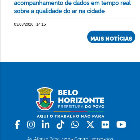
acompanhamento de dados em tempo real
sobre a qualidade do ar na cidade
03/08/2026 | 14:15
MAIS NOTÍCIAS
Facebook
Instagram
Linkedin
Tiktok
Whatsapp
X
Flickr
Yo
Av. Afonso Pena, 1212 - Centro | 30130-003