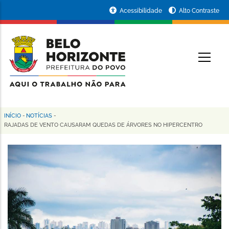
Pular
Portal
Acessibilidade
Alto Contraste
para
da
o
conteúdo
Prefeitura
O
principal
de
Belo
Horizonte
INÍCIO
-
NOTÍCIAS
-
Trilha
RAJADAS DE VENTO CAUSARAM QUEDAS DE ÁRVORES NO HIPERCENTRO
de
navegação