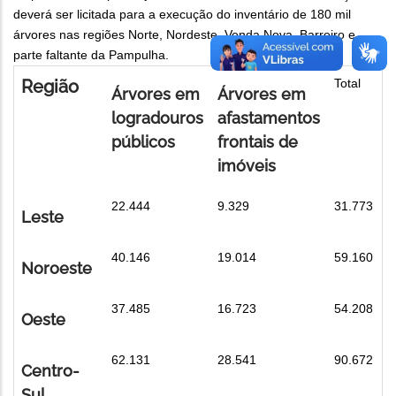
deverá ser licitada para a execução do inventário de 180 mil
árvores nas regiões Norte, Nordeste, Venda Nova, Barreiro e
parte faltante da Pampulha.
Região
Total
Árvores em
Árvores em
logradouros
afastamentos
públicos
frontais de
imóveis
22.444
9.329
31.773
Leste
40.146
19.014
59.160
Noroeste
37.485
16.723
54.208
Oeste
62.131
28.541
90.672
Centro-
Sul