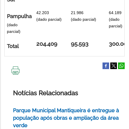
42.203
21.986
64.189
Pampulha
(dado parcial)
(dado parcial)
(dado
(dado
parcial)
parcial)
204.409
95.593
300.00
Total
IMPRIMIR
ESTA
PÁGINA
Notícias Relacionadas
Parque Municipal Mantiqueira é entregue à
população após obras e ampliação da área
verde