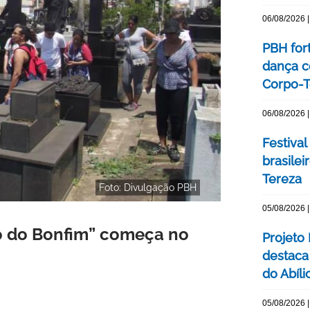
06/08/2026 |
PBH for
dança c
Corpo-Te
06/08/2026 |
Festival
brasile
Tereza
Foto: Divulgação PBH
05/08/2026 |
io do Bonfim” começa no
Projeto
destaca 
do Abíli
05/08/2026 |