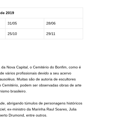
 de 2019
31/05
28/06
25/10
29/11
 da Nova Capital, o Cemitério do Bonfim, como é
de vários profissionais devido a seu acervo
mausoléus. Muitas são de autoria de escultores
o o Cemitério, podem ser observadas obras de arte
ismo brasileiro.
ade, abrigando túmulos de personagens históricos
el, ex-ministro da Marinha Raul Soares, Julia
oberto Drumond, entre outros.