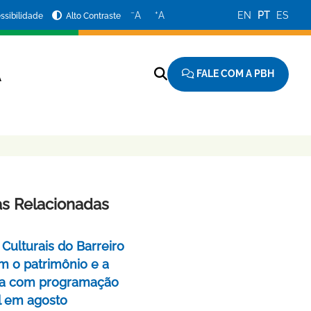
−
+
A
A
EN
PT
ES
ssibilidade
Alto Contraste
FALE COM A PBH
A
as Relacionadas
Culturais do Barreiro
m o patrimônio e a
a com programação
l em agosto