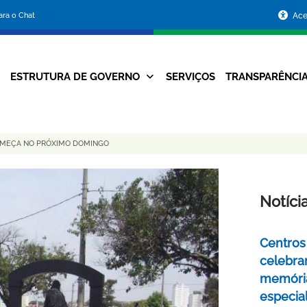
Portal
para o Chat
Ace
da
Prefeitura
ESTRUTURA DE GOVERNO
SERVIÇOS
TRANSPARÊNCI
Navegação
de
Principal
Belo
COMEÇA NO PRÓXIMO DOMINGO
Horizonte
Notíci
Centros 
celebra
memóri
especia