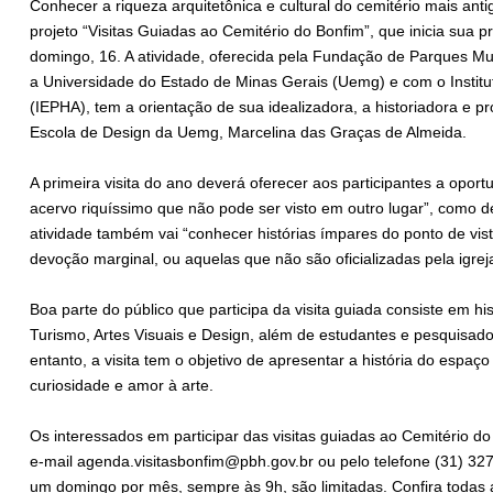
Conhecer a riqueza arquitetônica e cultural do cemitério mais antig
projeto “Visitas Guiadas ao Cemitério do Bonfim”, que inicia sua
domingo, 16. A atividade, oferecida pela Fundação de Parques M
a Universidade do Estado de Minas Gerais (Uemg) e com o Instituto
(IEPHA), tem a orientação de sua idealizadora, a historiadora e
Escola de Design da Uemg, Marcelina das Graças de Almeida.
A primeira visita do ano deverá oferecer aos participantes a opo
acervo riquíssimo que não pode ser visto em outro lugar”, como d
atividade também vai “conhecer histórias ímpares do ponto de vist
devoção marginal, ou aquelas que não são oficializadas pela igreja
Boa parte do público que participa da visita guiada consiste em his
Turismo, Artes Visuais e Design, além de estudantes e pesquisad
entanto, a visita tem o objetivo de apresentar a história do espaç
curiosidade e amor à arte.
Os interessados em participar das visitas guiadas ao Cemitério do
e-mail agenda.visitasbonfim@pbh.gov.br ou pelo telefone (31) 32
um domingo por mês, sempre às 9h, são limitadas. Confira todas a