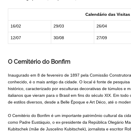
Calendário das Visitas
16/02
29/03
26/04
12/07
30/08
27/09
O Cemitério do Bonfim
Inaugurado em 8 de fevereiro de 1897 pela Comissão Construtora
conhecido, é o mais antigo da cidade. O local é fonte de pesquisa 
histórico, caracterizado por esculturas decorativas de túmulos e 
italianos que vieram para o Brasil em fins do século XIX. Em tod
de estilos diversos, desde a Belle Èpoque e Art Déco, até o modern
O Cemitério do Bonfim é um importante patrimônio cultural da cid
como Padre Eustáquio, o ex-presidente da República Olegário Maci
Kubitschek (mãe de Juscelino Kubitschek), jornalista e escritor R