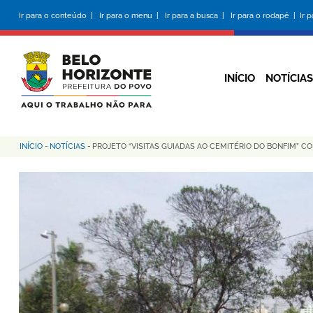
Pular
Ir para o conteúdo |
Ir para o menu |
Ir para a busca |
Ir para o rodapé |
Ir 
para
o
conteúdo
principal
INÍCIO
NOTÍCIAS
INÍCIO
-
NOTÍCIAS
-
PROJETO “VISITAS GUIADAS AO CEMITÉRIO DO BONFIM” 
Trilha
de
navegação