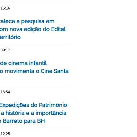
 15:16
talece a pesquisa em
om nova edição do Edital
rritório
 09:17
 de cinema infantil
iro movimenta o Cine Santa
 16:54
 Expedições do Patrimônio
a história e a importância
o Barreto para BH
 12:25