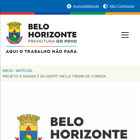
Pular
Portal
Acessibilidade
Alto Contraste
para
da
o
conteúdo
Prefeitura
O
principal
de
Belo
Horizonte
INÍCIO
-
NOTÍCIAS
-
Trilha
PROJETO “A SAVASSI É DA GENTE” INCLUI TREINO DE CORRIDA
de
navegação