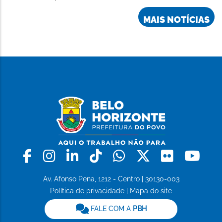
MAIS NOTÍCIAS
Facebook
Instagram
Linkedin
Tiktok
Whatsapp
X
Flickr
Yo
Av. Afonso Pena, 1212 - Centro | 30130-003
Política de privacidade
|
Mapa do site
FALE COM A
PBH