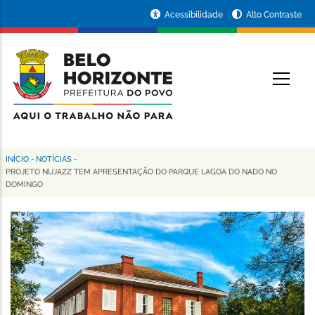
Pular
Portal
Acessibilidade
Alto Contraste
para
da
o
conteúdo
Prefeitura
O
principal
de
Belo
Horizonte
INÍCIO
-
NOTÍCIAS
-
Trilha
PROJETO NUJAZZ TEM APRESENTAÇÃO DO PARQUE LAGOA DO NADO NO
DOMINGO
de
navegação