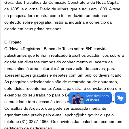
Geral dos Trabalhos da Comissão Construtora da Nova Capital,
de 1895, e o jornal Diário de Minas, que surgiu em 1899. A tese
da pesquisadora mostra como foi produzido um extenso
conteúdo sobre geografia, história, indústria e comércio da
cidade em seus primeiros anos.
O Projeto
O “Novos Registros - Banco de Teses sobre BH” convida
palestrantes que tenham realizado trabalhos acadêmicos sobre a
cidade em diversos campos do conhecimento ou acerca de
temas afins à área cultural e à preservação de acervos, para
apresentações gratuitas e debates com um público diversificado.
As pesquisas selecionadas são de mestrado ou de doutorado,
defendidos recentemente. Após a palestra, o convidado doa um
exemplar do seu trabalho para o Banco de Teses do APCBH. A
comunidade terá acesso às teses e dissertações na Sala de
Consultas do Arquivo, que pode ser acessada mediante
agendamento prévio pelo e-mail apcbh@pbh.gov.br ou pelo
telefone (31) 3277-4665. Os ouvintes das palestras recebem um
certificado de participação.