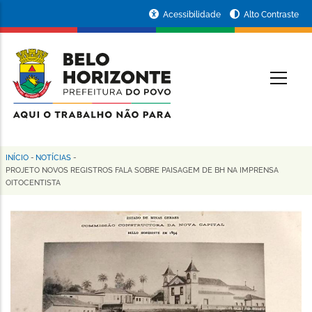
Pular
Portal
Acessibilidade
Alto Contraste
para
da
o
conteúdo
Prefeitura
O
principal
de
Belo
Horizonte
INÍCIO
-
NOTÍCIAS
-
Trilha
PROJETO NOVOS REGISTROS FALA SOBRE PAISAGEM DE BH NA IMPRENSA
OITOCENTISTA
de
navegação