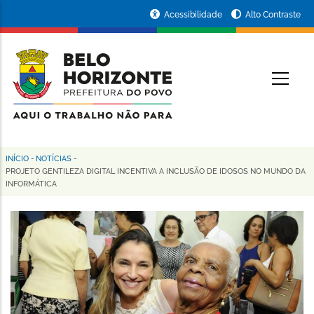
Pular
Portal
Acessibilidade
Alto Contraste
para
da
o
conteúdo
Prefeitura
O
principal
de
Belo
Horizonte
INÍCIO
-
NOTÍCIAS
-
Trilha
PROJETO GENTILEZA DIGITAL INCENTIVA A INCLUSÃO DE IDOSOS NO MUNDO DA
INFORMÁTICA
de
navegação