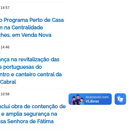
 14:57
o Programa Perto de Casa
 na Centralidade
hes, em Venda Nova
 14:46
nça na revitalização das
s portuguesas do
tro e canteiro central da
 Cabral
 10:58
clui obra de contenção de
 e amplia segurança na
ssa Senhora de Fátima