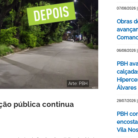
07/08/2026 |
Obras d
avançam
Comanc
06/08/2026 |
PBH ava
calçada
Hipercen
Arte: PBH
Álvares
28/07/2026 |
ção pública continua
PBH con
encosta
Vila No