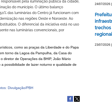
a responsável pela iluminação pública da cidade,
24/07/2026 |
nação do município. O último balanço
 50% das luminárias do Centro já funcionam com
Prefeit
odernização nas regiões Oeste e Noroeste. Ao
infraes
stituídos. O diferencial da iniciativa está no uso
trechos
sente nas luminárias convencionais, por
regiona
23/07/2026 |
urísticos, como as praças da Liberdade e do Papa
á em torno da Lagoa da Pampulha, da Casa do
a o diretor de Operações da BHIP, João Mário
 a possibilidade de lazer noturno e qualidade de