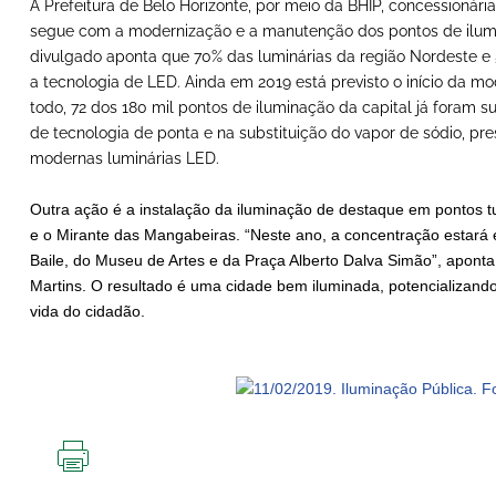
A Prefeitura de Belo Horizonte, por meio da BHIP, concessionári
segue com a modernização e a manutenção dos pontos de ilumi
divulgado aponta que 70% das luminárias da região Nordeste e
a tecnologia de LED. Ainda em 2019 está previsto o início da m
todo, 72 dos 180 mil pontos de iluminação da capital já foram sub
de tecnologia de ponta e na substituição do vapor de sódio, pre
modernas luminárias LED.
Outra ação é a instalação da iluminação de destaque em pontos t
e o Mirante das Mangabeiras. “Neste ano, a concentração estar
Baile, do Museu de Artes e da Praça Alberto Dalva Simão”, apont
Martins. O resultado é uma cidade bem iluminada, potencializando
vida do cidadão.
IMPRIMIR