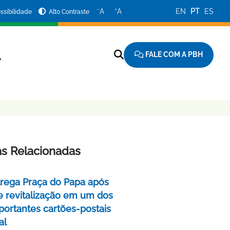
−
+
A
A
EN
PT
ES
ssibilidade
Alto Contraste
FALE COM A PBH
A
as Relacionadas
rega Praça do Papa após
e revitalização em um dos
portantes cartões-postais
al