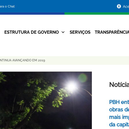
Portal
para o Chat
Ace
da
Prefeitura
ESTRUTURA DE GOVERNO
SERVIÇOS
TRANSPARÊNCI
Navegação
de
Principal
Belo
NTINUA AVANÇANDO EM 2019
Horizonte
Notíci
PBH ent
obras d
mais im
da capit