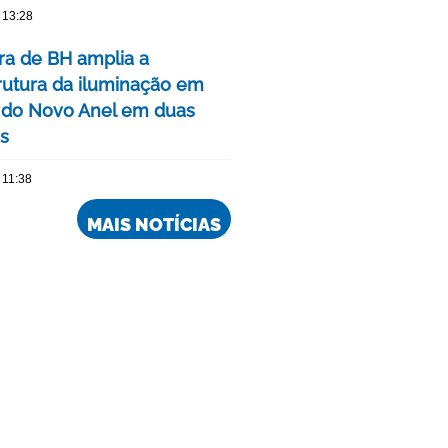
 13:28
ura de BH amplia a
trutura da iluminação em
 do Novo Anel em duas
is
 11:38
MAIS NOTÍCIAS