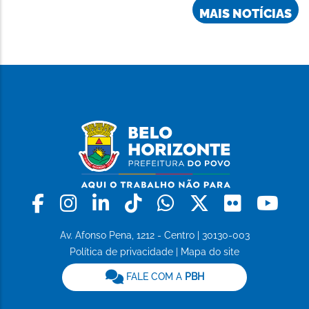
MAIS NOTÍCIAS
Facebook
Instagram
Linkedin
Tiktok
Whatsapp
X
Flickr
Yo
Av. Afonso Pena, 1212 - Centro | 30130-003
Política de privacidade
|
Mapa do site
FALE COM A
PBH