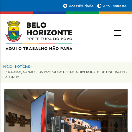
Pular
Portal
Acessibilidade
Alto Contraste
para
da
o
conteúdo
Prefeitura
O
principal
de
Belo
Horizonte
INÍCIO
-
NOTÍCIAS
-
Trilha
PROGRAMAÇÃO “MUSEUS PAMPULHA” DESTACA DIVERSIDADE DE LINGUAGENS
EM JUNHO
de
navegação