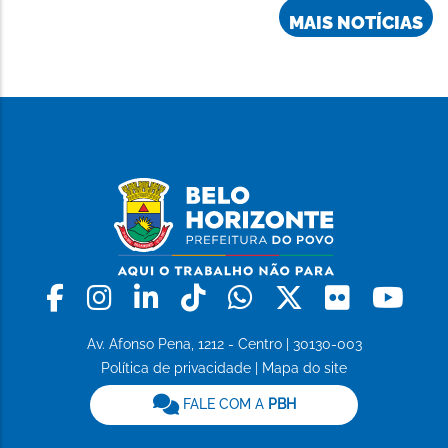
MAIS NOTÍCIAS
Facebook
Instagram
Linkedin
Tiktok
Whatsapp
X
Flickr
Yo
Av. Afonso Pena, 1212 - Centro | 30130-003
Política de privacidade
|
Mapa do site
FALE COM A
PBH