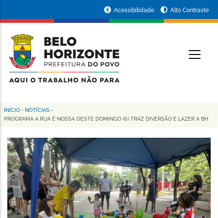
Pular
Portal
Acessibilidade
Alto Contraste
para
da
o
conteúdo
Prefeitura
O
principal
de
Belo
Horizonte
INÍCIO
-
NOTÍCIAS
-
Trilha
PROGRAMA A RUA É NOSSA DESTE DOMINGO (6) TRAZ DIVERSÃO E LAZER A BH
de
navegação