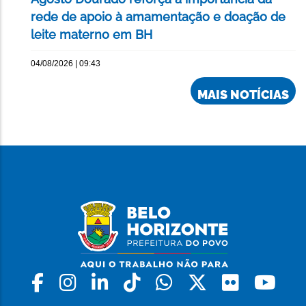
rede de apoio à amamentação e doação de
leite materno em BH
04/08/2026 | 09:43
MAIS NOTÍCIAS
Facebook
Instagram
Linkedin
Tiktok
Whatsapp
X
Flickr
Yo