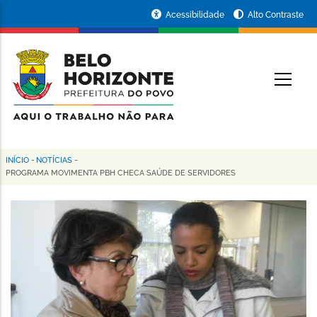
Pular
Portal
Acessibilidade
Alto Contraste
para
da
o
conteúdo
Prefeitura
O
principal
de
Belo
Horizonte
INÍCIO
-
NOTÍCIAS
-
Trilha
PROGRAMA MOVIMENTA PBH CHECA SAÚDE DE SERVIDORES
de
navegação