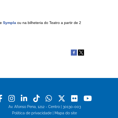
te
Sympla
ou na bilheteria do Teatro a partir de 2
Facebook
Instagram
Linkedin
Tiktok
Whatsapp
X
Flickr
Youtu
Av. Afonso Pena, 1212 - Centro | 30130-003
Política de privacidade
|
Mapa do site