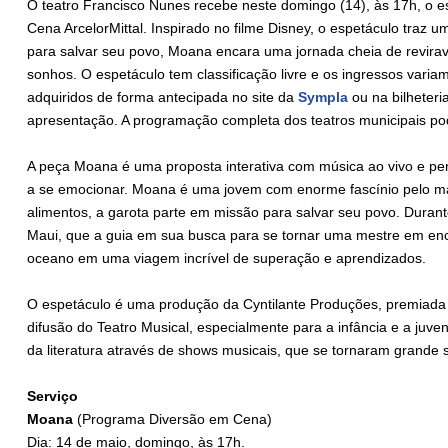
O teatro Francisco Nunes recebe neste domingo (14), às 17h, o 
Cena ArcelorMittal. Inspirado no filme Disney, o espetáculo traz
para salvar seu povo, Moana encara uma jornada cheia de reviravol
sonhos. O espetáculo tem classificação livre e os ingressos varia
adquiridos de forma antecipada no site da
Sympla
ou na bilheteri
apresentação. A programação completa dos teatros municipais p
A peça Moana é uma proposta interativa com música ao vivo e per
a se emocionar. Moana é uma jovem com enorme fascínio pelo ma
alimentos, a garota parte em missão para salvar seu povo. Duran
Maui, que a guia em sua busca para se tornar uma mestre em enc
oceano em uma viagem incrível de superação e aprendizados.
O espetáculo é uma produção da Cyntilante Produções, premiada n
difusão do Teatro Musical, especialmente para a infância e a juv
da literatura através de shows musicais, que se tornaram grande s
Serviço
Moana
(Programa Diversão em Cena)
Dia: 14 de maio, domingo, às 17h.