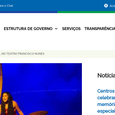
Portal
para o Chat
Ace
da
Prefeitura
ESTRUTURA DE GOVERNO
SERVIÇOS
TRANSPARÊNCI
Navegação
de
Principal
Belo
L NO TEATRO FRANCISCO NUNES
Horizonte
Notíci
Centros 
celebra
memóri
especia