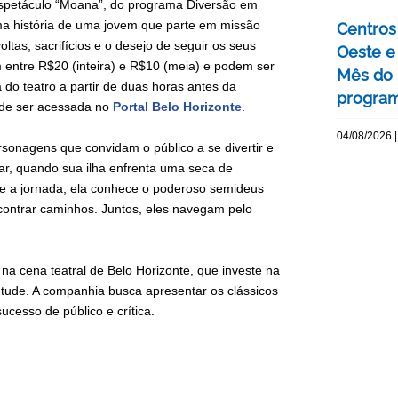
espetáculo “Moana”, do programa Diversão em
 uma história de uma jovem que parte em missão
Centros 
tas, sacrifícios e o desejo de seguir os seus
Oeste 
m entre R$20 (inteira) e R$10 (meia) e podem ser
Mês do 
a do teatro a partir de duas horas antes da
program
ode ser acessada no
Portal Belo Horizonte
.
04/08/2026 |
sonagens que convidam o público a se divertir e
r, quando sua ilha enfrenta uma seca de
te a jornada, ela conhece o poderoso semideus
ontrar caminhos. Juntos, eles navegam pelo
a cena teatral de Belo Horizonte, que investe na
entude. A companhia busca apresentar os clássicos
ucesso de público e crítica.