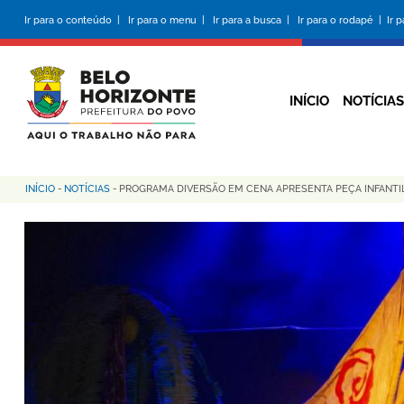
Pular
Ir para o conteúdo |
Ir para o menu |
Ir para a busca |
Ir para o rodapé |
Ir 
para
o
conteúdo
principal
INÍCIO
NOTÍCIAS
INÍCIO
-
NOTÍCIAS
-
PROGRAMA DIVERSÃO EM CENA APRESENTA PEÇA INFANTI
Trilha
de
navegação