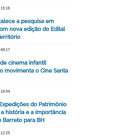
 15:16
talece a pesquisa em
om nova edição do Edital
rritório
 09:17
 de cinema infantil
iro movimenta o Cine Santa
 16:54
 Expedições do Patrimônio
a história e a importância
o Barreto para BH
 12:25