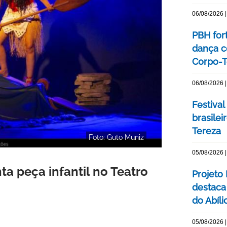
06/08/2026 |
PBH for
dança c
Corpo-Te
06/08/2026 |
Festival
brasile
Tereza
Foto: Guto Muniz
05/08/2026 |
a peça infantil no Teatro
Projeto
destaca 
do Abíli
05/08/2026 |