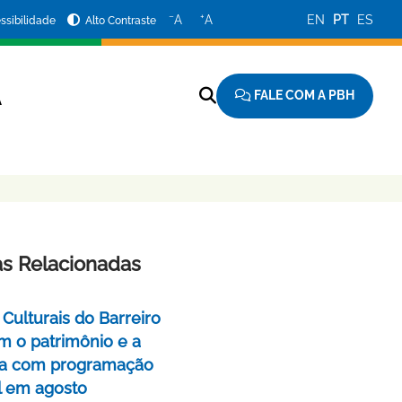
−
+
A
A
EN
PT
ES
ssibilidade
Alto Contraste
FALE COM A PBH
A
as Relacionadas
Culturais do Barreiro
m o patrimônio e a
a com programação
l em agosto