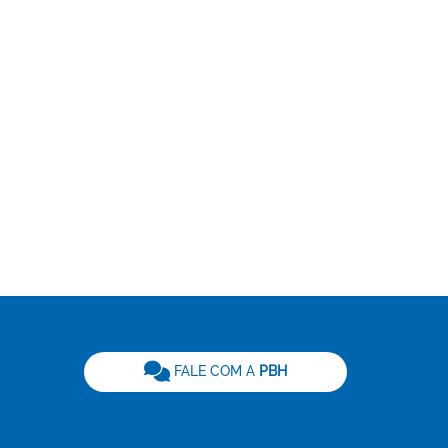
be
FALE COM A
PBH