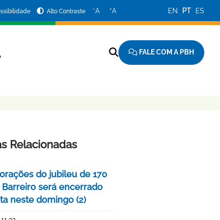
−
+
A
A
EN
PT
ES
ssibilidade
Alto Contraste
FALE COM A PBH
A
as Relacionadas
ações do jubileu de 170
 Barreiro será encerrado
ta neste domingo (2)