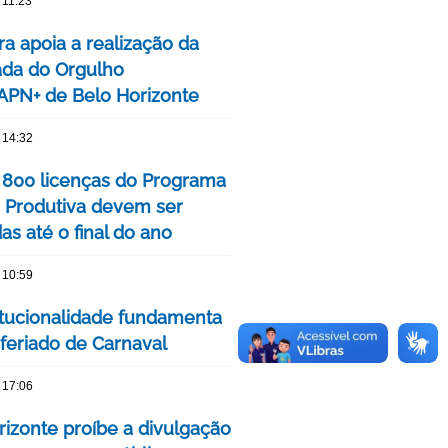
 11:23
ra apoia a realização da
ada do Orgulho
PN+ de Belo Horizonte
 14:32
 800 licenças do Programa
 Produtiva devem ser
s até o final do ano
 10:59
itucionalidade fundamenta
 feriado de Carnaval
 17:06
rizonte proíbe a divulgação