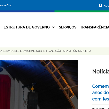
Portal
para o Chat
Ace
da
Prefeitura
ESTRUTURA DE GOVERNO
SERVIÇOS
TRANSPARÊNCI
Navegação
de
Principal
Belo
 SERVIDORES MUNICIPAIS SOBRE TRANSIÇÃO PARA O PÓS-CARREIRA
Horizonte
Notíci
Comemor
anos do
com fes