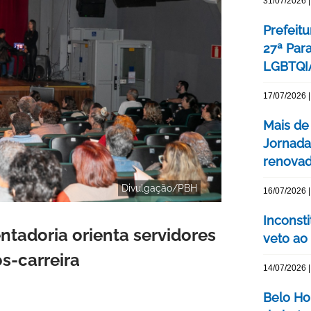
31/07/2026 |
Prefeitu
27ª Par
LGBTQIA
17/07/2026 |
Mais de
Jornada
renovada
Divulgação/PBH
16/07/2026 |
Inconst
tadoria orienta servidores
veto ao
s-carreira
14/07/2026 |
Belo Ho