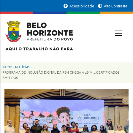
Pular
Portal
Acessibilidade
Alto Contraste
para
da
o
conteúdo
Prefeitura
O
principal
de
Belo
Horizonte
INÍCIO
-
NOTÍCIAS
-
Trilha
PROGRAMA DE INCLUSÃO DIGITAL DA PBH CHEGA A 26 MIL CERTIFICADOS
EMITIDOS
de
navegação