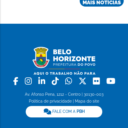
MAIS NOTÍCIAS
Facebook
Instagram
Linkedin
Tiktok
Whatsapp
X
Flickr
Yo
Av. Afonso Pena, 1212 - Centro | 30130-003
Política de privacidade
|
Mapa do site
FALE COM A
PBH